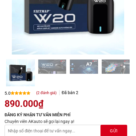
Đã bán
2
(
2
đánh giá)
5.0
5.0
2
trên 5
890.000
₫
dựa trên
đánh giá
ĐĂNG KÝ NHẬN TƯ VẤN MIỄN PHÍ
Chuyên viên AKauto sẽ gọi lại ngay ạ!