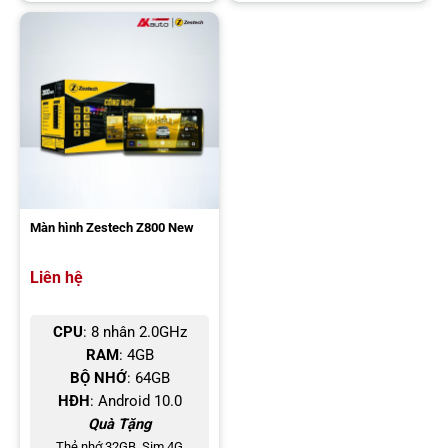
Chỉ cần thiết lập lần đầu, những lần sau thiết bị kết nối Android Auto
không dây Vietmap W20 sẽ tự động kết nối trong vòng 10 đến 15
giây mỗi khi bạn khởi động xe. Bạn không cần phải thực hiện bất kỳ
thao tác nào, chỉ cần lên xe và mọi thứ đã sẵn sàng. Điều này giúp
bạn bắt đầu hành trình một cách nhanh chóng và thuận tiện, đồng
thời tập trung hơn vào việc lái xe an toàn.
Màn hình Zestech Z800 New
Liên hệ
CPU
: 8 nhân 2.0GHz
RAM
: 4GB
BỘ NHỚ
: 64GB
Vietmap W20 kết nối tự động nhanh chóng chỉ trong 15 giây
HĐH
: Android 10.0
Quà Tặng
Phù hợp cho mọi loại xe ô tô hiện nay
Thẻ nhớ 32GB, Sim 4G