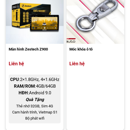
thiện theo phong cách tối giản với kích thước mini, dễ dàng hòa hợp
vào không gian nội thất xe mà không chiếm quá nhiều diện tích.
Thiết kế tinh tế không chỉ mang lại tính thẩm mỹ cao mà còn giúp
người dùng dễ dàng lắp đặt và sử dụng mà không gây rối mắt.
Màn hình Zestech Z900
Móc khóa ô tô
Liên hệ
Liên hệ
CPU
:2×1.8GHz, 4×1.6GHz
RAM/ROM
:4GB/64GB
HĐH
:Android 9.0
Quà Tặng
Vietmap W20 nhỏ gọn, dễ lắp đặt
Thẻ nhớ 32GB, Sim 4G
Cam hành trình, Vietmap S1
Bộ phát wifi
Kết nối tự động trong 15 giây