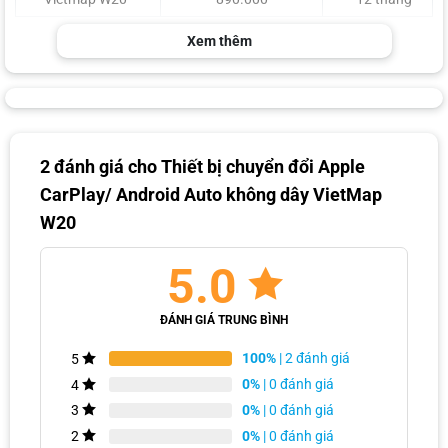
Xem thêm
ĐĂNG KÝ TƯ VẤN MIỄN PHÍ
2 đánh giá cho
Thiết bị chuyển đổi Apple
CarPlay/ Android Auto không dây VietMap
W20
5.0
ĐÁNH GIÁ TRUNG BÌNH
100%
| 2 đánh giá
5
0%
| 0 đánh giá
4
Đội ngũ chuyên viên chúng em sẽ liên hệ cho anh/chị ngay ạ!
0%
| 0 đánh giá
3
0%
| 0 đánh giá
2