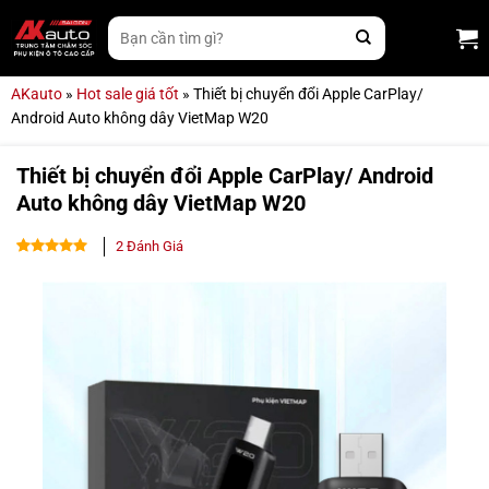
Bỏ
Tìm
qua
kiếm:
nội
dung
AKauto
»
Hot sale giá tốt
»
Thiết bị chuyển đổi Apple CarPlay/
Android Auto không dây VietMap W20
Thiết bị chuyển đổi Apple CarPlay/ Android
Auto không dây VietMap W20
2
Đánh Giá
5.00
2
trên 5
dựa trên
đánh giá