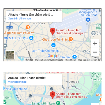
Chi nhánh Tân Bình
AKauto – Địa chỉ lắp thiết bị kết nối Apple CarPlay không dây Vietmap
Chi nhánh Bình Thạnh
W20
Liên hệ trực tiếp
090 3939 683
để nhận tư vấn nhanh, báo giá rõ
ràng và nhiều khuyến mãi hấp dẫn dành riêng cho bạn.