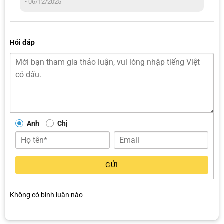
•
06/12/2025
chờ đợi.
Hỏi đáp
Anh
Chị
Vietmap W20 giúp chuyển đổi nhanh chóng, kết nối mượt mà dễ dàng
hơn
GỬI
Hiệu suất vượt trội, trải nghiệm tuyệt vời
Không có bình luận nào
Thiết bị chuyển đổi CarPlay không dây VietMap W20 sử dụng chip
A7 kết hợp Wi-Fi 6 băng tần kép (2.4 & 5 GHz) và Bluetooth 5.4, giúp
kết nối nhanh và ổn định hơn hẳn so với các bộ chuyển đổi thông