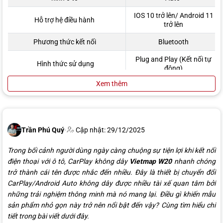
IOS 10 trở lên/ Android 11
Hỗ trợ hệ điều hành
trở lên
Phương thức kết nối
Bluetooth
Plug and Play (Kết nối tự
Hình thức sử dụng
động)
Xem thêm
Hợp kim nhôm & Nhựa
Chất liệu
ABS
Cổng kết nối
USB/ Type C
Điện áp
5V – 1A
Trần Phú Quý
·
Cập nhật: 29/12/2025
Đèn trạng thái
Có
Trong bối cảnh người dùng ngày càng chuộng sự tiện lợi khi kết nối
điện thoại với ô tô, CarPlay không dây
V
ietmap W20
nhanh chóng
trở thành cái tên được nhắc đến nhiều. Đây là thiết bị chuyển đổi
CarPlay/Android Auto không dây được nhiều tài xế quan tâm bởi
những trải nghiệm thông minh mà nó mang lại. Điều gì khiến mẫu
sản phẩm nhỏ gọn này trở nên nổi bật đến vậy? Cùng tìm hiểu chi
tiết trong bài viết dưới đây.