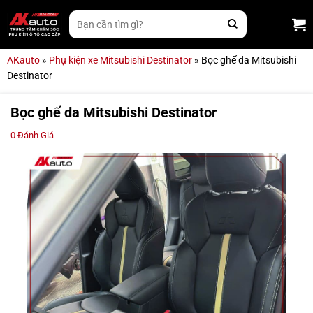
Bỏ
Tìm
qua
kiếm:
nội
dung
AKauto
»
Phụ kiện xe Mitsubishi Destinator
»
Bọc ghế da Mitsubishi
Destinator
Bọc ghế da Mitsubishi Destinator
0
Đánh Giá