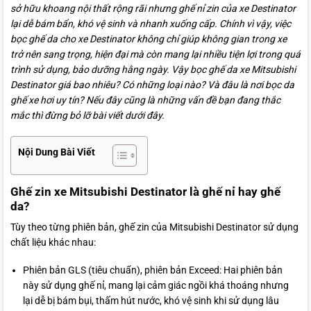
sở hữu khoang nội thất rộng rãi nhưng ghế nỉ zin của xe Destinator
lại dễ bám bẩn, khó vệ sinh và nhanh xuống cấp. Chính vì vậy, việc
bọc ghế da cho xe Destinator không chỉ giúp không gian trong xe
trở nên sang trọng, hiện đại mà còn mang lại nhiều tiện lợi trong quá
trình sử dụng, bảo dưỡng hằng ngày. Vậy bọc ghế da xe Mitsubishi
Destinator giá bao nhiêu? Có những loại nào? Và đâu là nơi bọc da
ghế xe hơi uy tín? Nếu đây cũng là những vấn đề bạn đang thắc
mắc thì đừng bỏ lỡ bài viết dưới đây.
Nội Dung Bài Viết
Ghế zin xe Mitsubishi Destinator là ghế nỉ hay ghế
da?
Tùy theo từng phiên bản, ghế zin của Mitsubishi Destinator sử dụng
chất liệu khác nhau:
Phiên bản GLS (tiêu chuẩn), phiên bản Exceed: Hai phiên bản
này sử dụng ghế nỉ, mang lại cảm giác ngồi khá thoáng nhưng
lại dễ bị bám bụi, thấm hút nước, khó vệ sinh khi sử dụng lâu