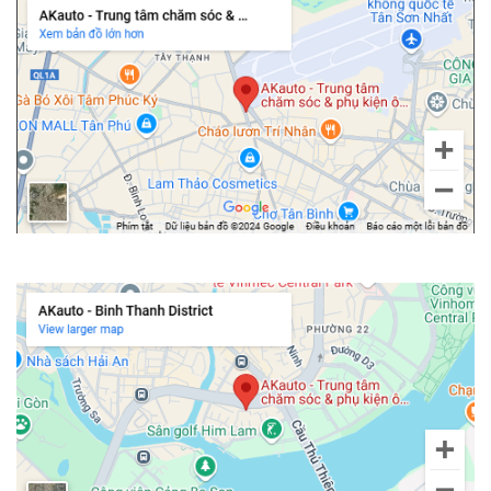
Bọc ghế da bò Ý cho xe Mitsubishi Destinator
Da bò thật (xuất xứ từ Ý) được nhiều chủ xe lựa chọn khi muốn
nâng cấp nội thất xe theo hướng sang trọng, đẳng cấp.
Ưu điểm: Chất liệu có độ bền trung bình từ 10 – 15 năm, không bị
bong tróc hay bạc màu như các dòng da nhân tạo. Da bò thật có
độ thoáng khí tốt nhất trong 3 loại, khi bạn ngồi lâu cũng không
cảm thấy bí bách cũng như ít đổ mồ hôi lưng. Đặc biệt, sau thời
gian sử dụng, bề mặt da có khuynh hướng trở nên mềm mại và
có độ bóng tự nhiên, đẹp hơn lúc mới bọc. Ghế da bò thật không
có mùi nhựa nồng, thân thiện với sức khỏe người dùng.
Chi nhánh Bình Thạnh
Nhược điểm: Bọc ghế da bò thật cho Mitsubishi Destinator có giá
thành cao hơn hẳn so với các chất liệu khác. Ngoài ra, để bộ ghế
bền đẹp dài lâu, bạn cần phải bảo dưỡng thường xuyên.
Bí quyết phối màu ghế da Mitsubishi Destinator
Việc bọc ghế da cho Mitsubishi Destinator là khoản đầu tư dài hạn,
thời gian sử dụng có thể kéo dài lên đến hàng chục năm. Vì vậy, bạn
cần phải cân nhắc kỹ trong việc phối màu để bộ ghế nhìn lâu không
bị chán hay bị lỗi thời qua năm tháng.