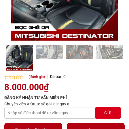
Đã bán
0
(đánh giá)
Được
8.000.000
₫
xếp
hạng
ĐĂNG KÝ NHẬN TƯ VẤN MIỄN PHÍ
0.0
5
Chuyên viên AKauto sẽ gọi lại ngay ạ!
sao