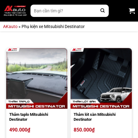
Bỏ
Tìm
qua
kiếm:
nội
dung
AKauto
»
Phụ kiện xe Mitsubishi Destinator
Thảm taplo Mitsubishi
Thảm lót sàn Mitsubishi
Destinator
Destinator
490.000
₫
850.000
₫