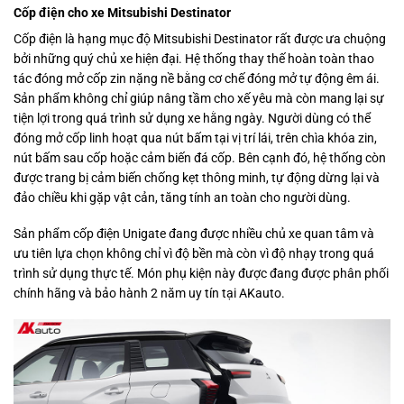
Cốp điện cho xe Mitsubishi Destinator
Cốp điện là hạng mục độ Mitsubishi Destinator rất được ưa chuộng
bởi những quý chủ xe hiện đại. Hệ thống thay thế hoàn toàn thao
tác đóng mở cốp zin nặng nề bằng cơ chế đóng mở tự động êm ái.
Sản phẩm không chỉ giúp nâng tầm cho xế yêu mà còn mang lại sự
tiện lợi trong quá trình sử dụng xe hằng ngày. Người dùng có thể
đóng mở cốp linh hoạt qua nút bấm tại vị trí lái, trên chìa khóa zin,
nút bấm sau cốp hoặc cảm biến đá cốp. Bên cạnh đó, hệ thống còn
được trang bị cảm biến chống kẹt thông minh, tự động dừng lại và
đảo chiều khi gặp vật cản, tăng tính an toàn cho người dùng.
Sản phẩm cốp điện Unigate đang được nhiều chủ xe quan tâm và
ưu tiên lựa chọn không chỉ vì độ bền mà còn vì độ nhạy trong quá
trình sử dụng thực tế. Món phụ kiện này được đang được phân phối
chính hãng và bảo hành 2 năm uy tín tại AKauto.