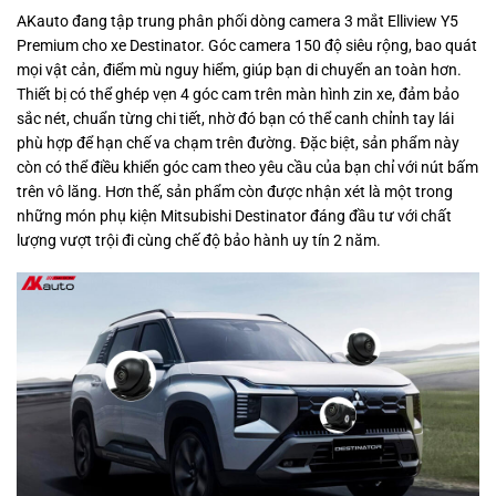
AKauto đang tập trung phân phối dòng camera 3 mắt Elliview Y5
Premium cho xe Destinator. Góc camera 150 độ siêu rộng, bao quát
mọi vật cản, điểm mù nguy hiểm, giúp bạn di chuyển an toàn hơn.
Thiết bị có thể ghép vẹn 4 góc cam trên màn hình zin xe, đảm bảo
sắc nét, chuẩn từng chi tiết, nhờ đó bạn có thể canh chỉnh tay lái
phù hợp để hạn chế va chạm trên đường. Đặc biệt, sản phẩm này
còn có thể điều khiển góc cam theo yêu cầu của bạn chỉ với nút bấm
trên vô lăng. Hơn thế, sản phẩm còn được nhận xét là một trong
những món phụ kiện Mitsubishi Destinator đáng đầu tư với chất
lượng vượt trội đi cùng chế độ bảo hành uy tín 2 năm.