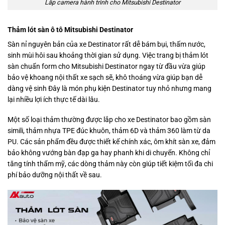
Lắp camera hành trình cho Mitsubishi Destinator
Thảm lót sàn ô tô Mitsubishi Destinator
Sàn nỉ nguyên bản của xe Destinator rất dễ bám bụi, thấm nước,
sinh mùi hôi sau khoảng thời gian sử dụng. Việc trang bị thảm lót
sàn chuẩn form cho Mitsubishi Destinator ngay từ đầu vừa giúp
bảo vệ khoang nội thất xe sạch sẽ, khô thoáng vừa giúp bạn dễ
dàng vệ sinh Đây là món phụ kiện Destinator tuy nhỏ nhưng mang
lại nhiều lợi ích thực tế dài lâu.
Một số loại thảm thường được lắp cho xe Destinator bao gồm sàn
simili, thảm nhựa TPE đúc khuôn, thảm 6D và thảm 360 làm từ da
PU. Các sản phẩm đều được thiết kế chính xác, ôm khít sàn xe, đảm
bảo không vướng bàn đạp ga hay phanh khi di chuyển. Không chỉ
tăng tính thẩm mỹ, các dòng thảm này còn giúp tiết kiệm tối đa chi
phí bảo dưỡng nội thất về sau.