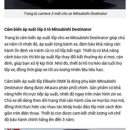
Trang bị camera 3 mắt cho xe Mitsubishi Destinator
Cảm biến áp suất lốp ô tô Mitsubishi Destinator
Trang bị cảm biến áp suất lốp cho xe Mitsubishi Destinator giúp chủ
xe nắm rõ nhiệt độ, áp suất từng bánh xe, đảm bảo khả năng vận
hành ổn định và tránh rủi ro nổ lốp bất ngờ. Thiết bị có khả năng
cảnh báo tức thì khi áp suất lốp thay đổi bất thường do xì mọt, cán
đinh, giúp bạn xử lý kịp thời. Nhờ đó, thiết bị hỗ trợ kéo dài tuổi thọ
lốp xe, đồng thời giúp xe tối ưu lượng nhiên liệu tiêu hao.
Cảm biến áp suất lốp Ellisafe I3MX là dòng phụ kiện Mitsubishi
Destinator đang được AKauto phân phối chính. Sản phẩm có khả
năng hiển thị trực tiếp áp suất, nhiệt độ ngay trên màn hình zin xe.
Chủ xe dễ dàng theo dõi trạng thái vận hành của xe mọi lúc mọi nơi,
đồng thời thực hiện các thao tác khớp hoặc đảo lốp một cách đơn
giản trên điện thoại. Thiết bị còn được cam kết chất lượng với chế
độ bảo hành chính hãng lên đến 3 năm.