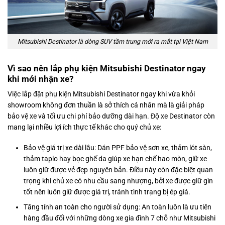
Mitsubishi Destinator là dòng SUV tầm trung mới ra mắt tại Việt Nam
Vì sao nên lắp phụ kiện Mitsubishi Destinator ngay
khi mới nhận xe?
Việc lắp đặt phụ kiện Mitsubishi Destinator ngay khi vừa khỏi
showroom không đơn thuần là sở thích cá nhân mà là giải pháp
bảo vệ xe và tối ưu chi phí bảo dưỡng dài hạn. Độ xe Destinator còn
mang lại nhiều lợi ích thực tế khác cho quý chủ xe:
Bảo vệ giá trị xe dài lâu: Dán PPF bảo vệ sơn xe, thảm lót sàn,
thảm taplo hay bọc ghế da giúp xe hạn chế hao mòn, giữ xe
luôn giữ được vẻ đẹp nguyên bản. Điều này còn đặc biệt quan
trọng khi chủ xe có nhu cầu sang nhượng, bởi xe được giữ gìn
tốt nên luôn giữ được giá trị, tránh tình trạng bị ép giá.
Tăng tính an toàn cho người sử dụng: An toàn luôn là ưu tiên
hàng đầu đối với những dòng xe gia đình 7 chỗ như Mitsubishi