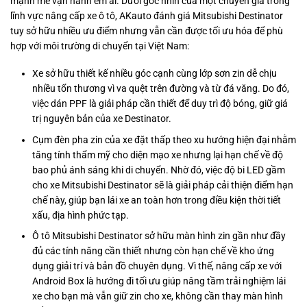
mạnh mẽ vận hành êm ái. Dưới góc nhìn của một chuyên gia trong
lĩnh vực nâng cấp xe ô tô, AKauto đánh giá Mitsubishi Destinator
tuy sở hữu nhiều ưu điểm nhưng vẫn cần được tối ưu hóa để phù
hợp với môi trường di chuyển tại Việt Nam:
Xe sở hữu thiết kế nhiều góc cạnh cùng lớp sơn zin dễ chịu
nhiều tổn thương vì va quệt trên đường và từ đá văng. Do đó,
việc dán PPF là giải pháp cần thiết để duy trì độ bóng, giữ giá
trị nguyên bản của xe Destinator.
Cụm đèn pha zin của xe đặt thấp theo xu hướng hiện đại nhằm
tăng tính thẩm mỹ cho diện mạo xe nhưng lại hạn chế về độ
bao phủ ánh sáng khi di chuyển. Nhờ đó, việc độ bi LED gầm
cho xe Mitsubishi Destinator sẽ là giải pháp cải thiện điểm hạn
chế này, giúp bạn lái xe an toàn hơn trong điều kiện thời tiết
xấu, địa hình phức tạp.
Ô tô Mitsubishi Destinator sở hữu màn hình zin gần như đầy
đủ các tính năng cần thiết nhưng còn hạn chế về kho ứng
dụng giải trí và bản đồ chuyên dụng. Vì thế, nâng cấp xe với
Android Box là hướng đi tối ưu giúp nâng tầm trải nghiệm lái
xe cho bạn mà vẫn giữ zin cho xe, không cần thay màn hình