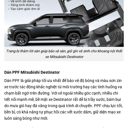
Trang bị thảm lót sàn giúp bảo vệ sàn, giữ gìn vệ sinh cho khoang nội thất
xe Mitsubishi Destinator
Dán PPF Mitsubishi Destinator
Dán PPF là giải pháp tối ưu nhất để bảo vệ độ bóng và màu sơn zin
xe trước tác động khắc nghiệt từ môi trường hay các tình huống va
chạm bất ngờ trên đường. Với vẻ ngoài nhiều góc cạnh, nhiều chi
tiết nổi mạnh mẽ, bề mặt xe Destinator rất dễ bị trầy xước, bám bụi
do mưa gió hay đá văng trong quá trình di chuyển. PPF chịu lực tốt,
bền bỉ, có khả năng tự phục hồi các vết xước dăm, giữ diện mạo xe
luôn sáng bóng như mới.