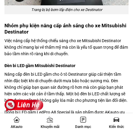
Trang bị bộ bơm lốp điện cho xe Destinator
Nhóm phụ kiện nâng cấp ánh sáng cho xe Mitsubishi
Destinator
Việc nâng cấp hệ thống chiếu sáng cho xe Mitsubishi Destinator
không chỉ mang lại vẻ thẩm mỹ mà còn là yếu tố quan trọng để đảm
bảo tầm nhìn rõ ràng khi di chuyển.
Đèn bi LED gầm Mitsubishi Destinator
Nâng cấp đèn bi LED gầm cho ô tô Destinator giúp cải thiện tầm
nhìn đặc biệt khi di chuyển dưới mưa bão hoặc sương mù. Đèn
không chỉ giúp bạn quan sát đường rõ hơn mà còn giúp bạn phát
hiện sớm các vật cản ở tầm thấp. Một bộ đèn bi LED chất lượng sẽ
bám đường tốt mà không gây lóa mắt cho phương tiện làn đối diện.
Dòng bi LED gầm LedPro A8 Special là sản phẩm được AKauto ưu
tiên lắp đặt cho dòng xe này nhờ hiệu suất chiếu sáng vượt trội. Sản
phẩm có 3 mức độ tùy chọn nhiệt màu từ vàng đậm cho đến trắng,
AKauto
Khuyến mãi
Danh mục
Kiến thức
giúp bạn có thể thay đổi linh động theo điều kiện vận hành thực tế.