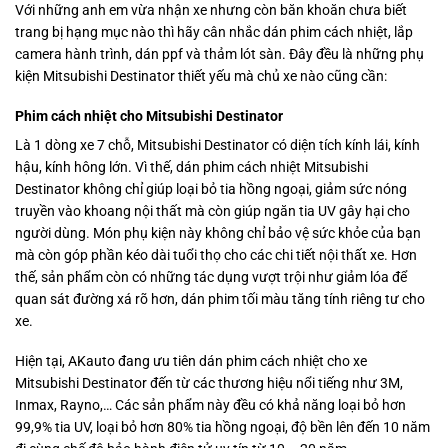
Với những anh em vừa nhận xe nhưng còn băn khoăn chưa biết
trang bị hạng mục nào thì hãy cân nhắc dán phim cách nhiệt, lắp
camera hành trình, dán ppf và thảm lót sàn. Đây đều là những phụ
kiện Mitsubishi Destinator thiết yếu mà chủ xe nào cũng cần:
Phim cách nhiệt cho Mitsubishi Destinator
Là 1 dòng xe 7 chỗ, Mitsubishi Destinator có diện tích kính lái, kính
hậu, kính hông lớn. Vì thế, dán phim cách nhiệt Mitsubishi
Destinator không chỉ giúp loại bỏ tia hồng ngoại, giảm sức nóng
truyền vào khoang nội thất mà còn giúp ngăn tia UV gây hại cho
người dùng. Món phụ kiện này không chỉ bảo vệ sức khỏe của bạn
mà còn góp phần kéo dài tuổi thọ cho các chi tiết nội thất xe. Hơn
thế, sản phẩm còn có những tác dụng vượt trội như giảm lóa để
quan sát đường xá rõ hơn, dán phim tối màu tăng tính riêng tư cho
xe.
Hiện tại, AKauto đang ưu tiên dán phim cách nhiệt cho xe
Mitsubishi Destinator đến từ các thương hiệu nổi tiếng như 3M,
Inmax, Rayno,… Các sản phẩm này đều có khả năng loại bỏ hơn
99,9% tia UV, loại bỏ hơn 80% tia hồng ngoại, độ bền lên đến 10 năm