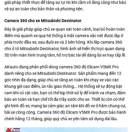
giải pháp thiết thực để tăng sự tự tin khi cầm vô lăng cũng như bảo
vệ sự an toàn cho bản thân và phương tiện.
Camera 360 cho xe Mitsubishi Destinator
Đây là giải pháp giúp chủ xe quan sát toàn cảnh, loại bỏ hoàn toàn
điểm mù quanh xe qua hệ thống 4 mắt camera sắc nét được lắp ở
phía trước đầu xe, sau đuôi xe và 2 bên hông. Khi lắp camera 360
cho ô tô Mitsubishi Destinator, hình ảnh sẽ hiển thị trực quan dạng
3D trên màn hình trung tâm, hỗ trợ bác tài dễ dàng lùi xe hay tấp lề.
AKauto đang phân phối dòng camera 360 độ Elicam V5MX Pro
dành riêng cho xe Mitsubishi Destinator. Sản phẩm mang đến 12
góc nhìn đa dạng, giúp chủ xe tăng an toàn khi chạy xe vào các
khung giờ cao điểm, ùn tắc giao thông,… Hệ thống sẽ tự động bật
cam khi có vật cản, bạn có thể kịp thời xử lý để tránh va chạm, đảm
bảo an toàn và hạn chế tối đa trầy xước cho xe. Thiết bị còn có thể
ghi hình đỗ xe, mang lại cảm giác an tâm khi đỗ xe ở hầm chung cư,
bãi xe công cộng. Camera 360 độ Elicam V5MX Pro được bảo hành
chính hãng 12 tháng, giúp quý chủ xe yên tâm sử dụng dài lâu.