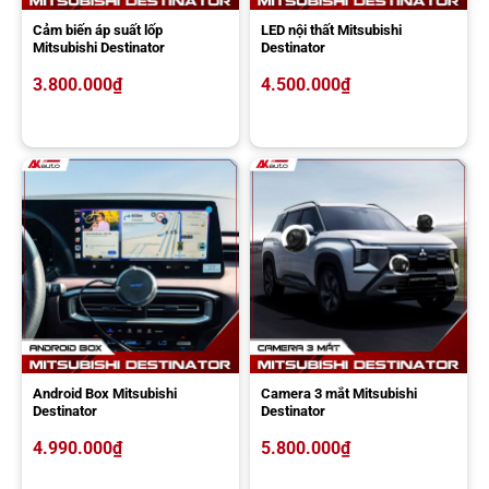
Cảm biến áp suất lốp
LED nội thất Mitsubishi
Mitsubishi Destinator
Destinator
3.800.000
₫
4.500.000
₫
Android Box Mitsubishi
Camera 3 mắt Mitsubishi
Destinator
Destinator
4.990.000
₫
5.800.000
₫