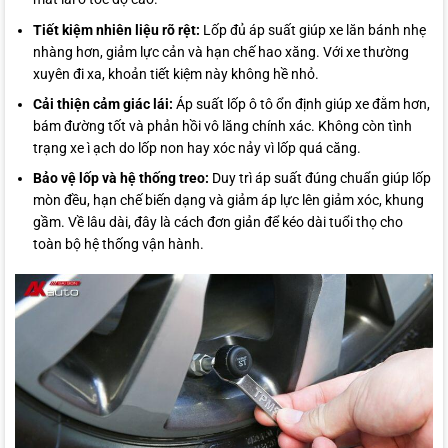
Tiết kiệm nhiên liệu rõ rệt:
Lốp đủ áp suất giúp xe lăn bánh nhẹ
nhàng hơn, giảm lực cản và hạn chế hao xăng. Với xe thường
xuyên đi xa, khoản tiết kiệm này không hề nhỏ.
Cải thiện cảm giác lái:
Áp suất lốp ô tô ổn định giúp xe đằm hơn,
bám đường tốt và phản hồi vô lăng chính xác. Không còn tình
trạng xe ì ạch do lốp non hay xóc nảy vì lốp quá căng.
Bảo vệ lốp và hệ thống treo:
Duy trì áp suất đúng chuẩn giúp lốp
mòn đều, hạn chế biến dạng và giảm áp lực lên giảm xóc, khung
gầm. Về lâu dài, đây là cách đơn giản để kéo dài tuổi thọ cho
toàn bộ hệ thống vận hành.