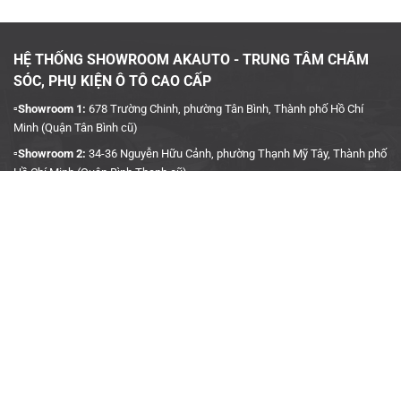
Kiểm tra kỹ thuật sau lắp đặt:
Không siết quá chặt đai ốc nếu
dùng van ngoài để tránh hỏng ren. Bạn nên kiểm tra định kỳ mỗi
tháng và đặc biệt sau các chuyến đi dài.
HỆ THỐNG SHOWROOM AKAUTO - TRUNG TÂM CHĂM
Lưu ý khi đảo lốp:
Khi đổi vị trí lốp, cần cài đặt lại thứ tự cảm
SÓC, PHỤ KIỆN Ô TÔ CAO CẤP
biến trên màn hình để hệ thống không hiển thị sai bánh xe.
▫️Showroom 1:
678 Trường Chinh, phường Tân Bình, Thành phố Hồ Chí
Minh (Quận Tân Bình cũ)
▫️Showroom 2:
34-36 Nguyễn Hữu Cảnh, phường Thạnh Mỹ Tây, Thành phố
Hồ Chí Minh (Quận Bình Thạnh cũ)
▫️Hotline:
090 3939 683
CÔNG TY TNHH TMDV KINH DOANH PHỤ TÙNG Ô TÔ
ANH KHÔI
▫️
Trụ Sở:
27J5 Đường DN12, Khu Phố 4, Khu dân cư An Sương, Phường
Tân Hưng Thuận, Quận 12, Thành phố Hồ Chí Minh
▫️MST:
0315458241
Những điều cần lưu ý khi lắp cảm biến áp suất lốp cho Mitsubishi
▫️Ngày cấp:
04/01/2019
Destinator
▫️Nơi cấp:
Sở Kế Hoạch & Đầu Tư TP. Hồ Chí Minh
▫️Gmail:
akauto.com.vn@gmail.com