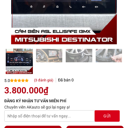
Đã bán
0
(
3
đánh giá)
5.0
5.0
3
trên 5
3.800.000
₫
dựa trên
đánh giá
ĐĂNG KÝ NHẬN TƯ VẤN MIỄN PHÍ
Chuyên viên AKauto sẽ gọi lại ngay ạ!