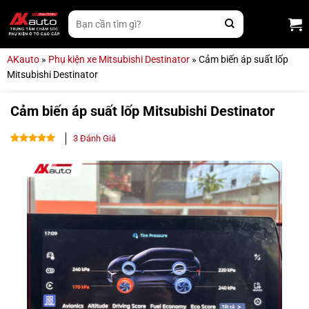
Bỏ
Tìm
qua
kiếm:
nội
dung
AKauto
»
Phụ kiện xe Mitsubishi Destinator
»
Cảm biến áp suất lốp
Mitsubishi Destinator
Cảm biến áp suất lốp Mitsubishi Destinator
3
Đánh Giá
5.00
3
trên 5
dựa trên
đánh giá