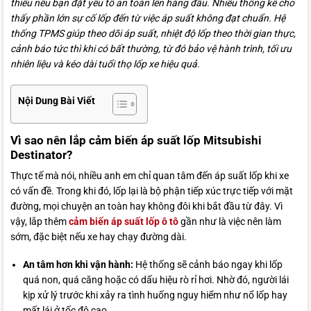
thiếu nếu bạn đặt yếu tố an toàn lên hàng đầu. Nhiều thống kê cho
thấy phần lớn sự cố lốp đến từ việc áp suất không đạt chuẩn. Hệ
thống TPMS giúp theo dõi áp suất, nhiệt độ lốp theo thời gian thực,
cảnh báo tức thì khi có bất thường, từ đó bảo vệ hành trình, tối ưu
nhiên liệu và kéo dài tuổi thọ lốp xe hiệu quả.
Nội Dung Bài Viết
Vì sao nên lắp cảm biến áp suất lốp Mitsubishi
Destinator?
Thực tế mà nói, nhiều anh em chỉ quan tâm đến áp suất lốp khi xe
có vấn đề. Trong khi đó, lốp lại là bộ phận tiếp xúc trực tiếp với mặt
đường, mọi chuyện an toàn hay không đôi khi bắt đầu từ đây. Vì
vậy, lắp thêm
cảm biến áp suất lốp ô tô
gần như là việc nên làm
sớm, đặc biệt nếu xe hay chạy đường dài.
An tâm hơn khi vận hành:
Hệ thống sẽ cảnh báo ngay khi lốp
quá non, quá căng hoặc có dấu hiệu rò rỉ hơi. Nhờ đó, người lái
kịp xử lý trước khi xảy ra tình huống nguy hiểm như nổ lốp hay
mất lái ở tốc độ cao.