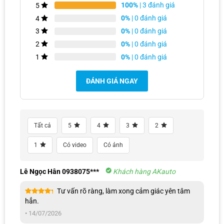
100%
| 3 đánh giá
5
0%
| 0 đánh giá
4
0%
| 0 đánh giá
3
0%
| 0 đánh giá
2
0%
| 0 đánh giá
1
ĐÁNH GIÁ NGAY
Tất cả
5
4
3
2
Đội ngũ chuyên viên chúng em sẽ liên hệ cho anh/chị ngay ạ!
1
Có video
Có ảnh
Lê Ngọc Hân 0938075***
Khách hàng AKauto
Tư vấn rõ ràng, làm xong cảm giác yên tâm
Được xếp
hẳn.
hạng
5
5
sao
•
14/07/2026