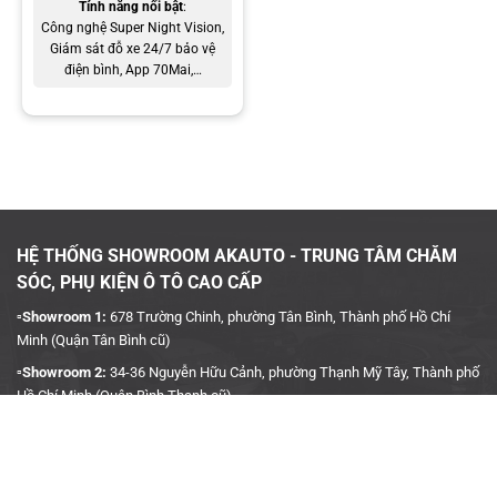
Tính năng nổi bật
:
Công nghệ Super Night Vision
,
Giám sát đỗ xe 24/7 bảo vệ
điện bình, App 70Mai,…
AKauto chuyên lắp camera hành trình 70mai M310
HỆ THỐNG SHOWROOM AKAUTO - TRUNG TÂM CHĂM
SÓC, PHỤ KIỆN Ô TÔ CAO CẤP
Quý khách vui lòng để lại thông tin hoặc liên hệ trực tiếp AKauto
▫️Showroom 1:
678 Trường Chinh, phường Tân Bình, Thành phố Hồ Chí
qua hotline 090 3939 683 để được đội ngũ tư vấn viên hỗ trợ nhanh
Minh (Quận Tân Bình cũ)
chóng và tận tâm.
▫️Showroom 2:
34-36 Nguyễn Hữu Cảnh, phường Thạnh Mỹ Tây, Thành phố
Hồ Chí Minh (Quận Bình Thạnh cũ)
▫️Hotline:
090 3939 683
CÔNG TY TNHH TMDV KINH DOANH PHỤ TÙNG Ô TÔ
ANH KHÔI