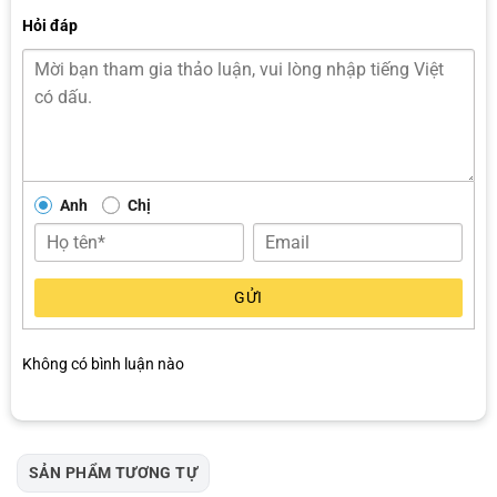
Hỏi đáp
Ghi hình vòng lặp thông minh
Camera hành trình 70mai M310 sở hữu cơ chế ghi hình vòng lặp tự
động, giúp các video cũ được ghi đè khi thẻ nhớ đầy mà không làm
gián đoạn quá trình ghi. Những video khẩn cấp và video giám sát
khi đỗ xe sẽ được lưu riêng trong thư mục chuyên biệt, tránh bị ghi
đè bởi dữ liệu thông thường, đảm bảo các khoảnh khắc quan trọng
luôn được bảo toàn.
Anh
Chị
GỬI
Không có bình luận nào
SẢN PHẨM TƯƠNG TỰ