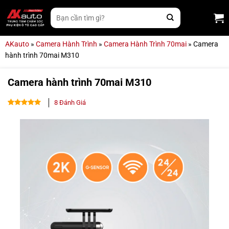
Bỏ
Tìm
qua
kiếm:
nội
dung
AKauto
»
Camera Hành Trình
»
Camera Hành Trình 70mai
»
Camera
hành trình 70mai M310
Camera hành trình 70mai M310
8
Đánh Giá
4.75
8
trên
5 dựa trên
đánh giá