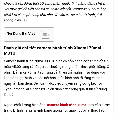
khúc giá rẻ), đồng thời bổ sung thêm nhiều tính năng đáng chú ý.
Với mức giá dễ tiếp cận và cấu hình cải tiến, 70mai M310 hứa hẹn
sẽ là lựa chọn phù hợp cho nhu cầu lắp camera hành trình phổ
thông hiện nay.
Nội Dung Bài Viết
Đánh giá chi tiết camera hành trình Xiaomi 70mai
M310
Camera hành trình 70mai M310 là phiên bản nâng cấp trực tiếp từ
mẫu M300 từng rất được ưa chuộng trong phân khúc phổ thông. Ở
phiên bản mới, 70mai tập trung cải thiện trải nghiệm sử dụng với
khả năng ghi hình 2K sắc nét hơn, giúp hình ảnh rõ ràng cả ban
ngày lẫn ban đêm. Bên cạnh đó, việc chuyển sang cổng kết nối
Type-C mang lại sự tiện lợi và ổn định hơn trong quá trình sử dụng
lâu dài.
Ngoài chất lượng hình ảnh,
camera hành trình 70mai
này còn được
trang bị tính năng ra lệnh bằng giọng nói, giúp người lái thao tác