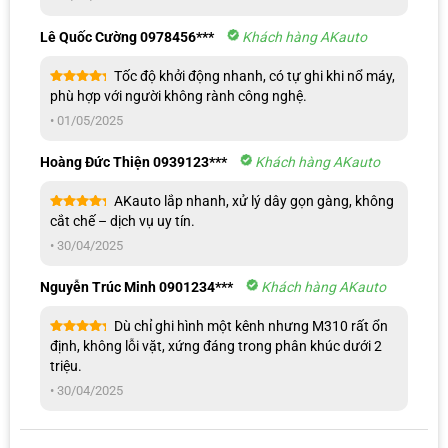
Điều khiển giọng nói thông minh
Lê Quốc Cường 0978456***
Khách hàng AKauto
Camera hành trình Xiaomi 70mai M310 hỗ trợ điều khiển bằng
Tốc độ khởi động nhanh, có tự ghi khi nổ máy,
giọng nói tiếng Anh, cho phép chụp ảnh, quay video hoặc bật tắt âm
Được xếp
phù hợp với người không rành công nghệ.
hạng
5
5
thanh chỉ với lệnh thoại đơn giản. Tính năng này giúp người lái hạn
sao
•
01/05/2025
chế thao tác tay khi đang di chuyển, từ đó nâng cao độ an toàn và
mang đến trải nghiệm sử dụng tiện lợi, hiện đại hơn.
Hoàng Đức Thiện 0939123***
Khách hàng AKauto
AKauto lắp nhanh, xử lý dây gọn gàng, không
Được xếp
cắt chế – dịch vụ uy tín.
hạng
5
5
sao
•
30/04/2025
Nguyễn Trúc Minh 0901234***
Khách hàng AKauto
Dù chỉ ghi hình một kênh nhưng M310 rất ổn
Được xếp
định, không lỗi vặt, xứng đáng trong phân khúc dưới 2
hạng
5
5
triệu.
sao
•
30/04/2025
Camera hành trình 70mai M310 hỗ trợ điều khiển giọng nói minh