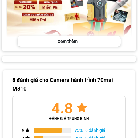
Xem thêm
Đội ngũ chuyên viên chúng em sẽ liên hệ cho anh/chị ngay ạ!
8 đánh giá cho
Camera hành trình 70mai
M310
4.8
ĐÁNH GIÁ TRUNG BÌNH
75%
| 6 đánh giá
5
Xem thêm sản phẩm liên quan: