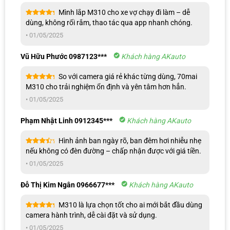
Mình lắp M310 cho xe vợ chạy đi làm – dễ
Được xếp
dùng, không rối rắm, thao tác qua app nhanh chóng.
hạng
5
5
sao
•
01/05/2025
Vũ Hữu Phước 0987123***
Khách hàng AKauto
So với camera giá rẻ khác từng dùng, 70mai
Được xếp
M310 cho trải nghiệm ổn định và yên tâm hơn hẳn.
hạng
5
5
sao
•
01/05/2025
Camera hành trình 70mai M310 ghi hình sắc nét trong mọi điều kiện ánh
sáng
Phạm Nhật Linh 0912345***
Khách hàng AKauto
Hình ảnh ban ngày rõ, ban đêm hơi nhiễu nhẹ
Khả năng chịu nhiệt cao
Được
nếu không có đèn đường – chấp nhận được với giá tiền.
xếp
Camera 70mai M310 được thiết kế để hoạt động ổn định trong dải
hạng
4
•
01/05/2025
5 sao
nhiệt độ từ -20°C đến 60°C, phù hợp với điều kiện thời tiết khắc
nghiệt. Công nghệ pin tụ điện vỏ cứng giúp tăng khả năng chịu
Đỗ Thị Kim Ngân 0966677***
Khách hàng AKauto
nhiệt và giảm nguy cơ hỏng hóc. Bên cạnh đó, vỏ pin chống cháy
M310 là lựa chọn tốt cho ai mới bắt đầu dùng
chống nổ đã được kiểm nghiệm nghiêm ngặt, mang lại sự an tâm
Được xếp
camera hành trình, dễ cài đặt và sử dụng.
khi sử dụng camera hành trình ô tô Xiaomi 70mai M310 trong thời
hạng
5
5
sao
gian dài.
•
01/05/2025