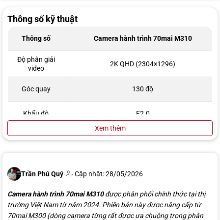
Thông số kỹ thuật
Thông số
Camera hành trình 70mai M310
Độ phân giải
2K QHD (2304×1296)
video
Góc quay
130 độ
Khẩu độ
F2.0
Xem thêm
Wi-Fi qua ứng dụng 70mai, cổng nguồn Type-
Kết nối
C
Bộ nhớ
Hỗ trợ thẻ MicroSD từ 16GB – 128GB/256GB
Trần Phú Quý
·
Cập nhật: 28/05/2026
Cảm biến hình
3 Megapixel
Camera hành trình 70mai M310
ảnh
được phân phối chính thức tại thị
trường Việt Nam từ năm 2024. Phiên bản này được nâng cấp từ
70mai M300 (dòng camera từng rất được ưa chuộng trong phân