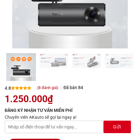
Đã bán
84
(
8
đánh giá)
4.8
4.8
8
trên 5
1.250.000
₫
dựa trên
đánh giá
ĐĂNG KÝ NHẬN TƯ VẤN MIỄN PHÍ
Chuyên viên AKauto sẽ gọi lại ngay ạ!