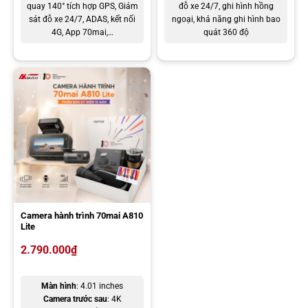
quay 140° tích hợp GPS, Giám
đỗ xe 24/7, ghi hình hồng
Nếu bạn đang tìm nơi lắp camera hành trình 70mai M310 chính
sát đỗ xe 24/7, ADAS, kết nối
ngoại, khả năng ghi hình bao
hãng, AKauto là địa chỉ được nhiều khách hàng tin tưởng lựa chọn
4G, App 70mai,…
quát 360 độ
tại TP.HCM. Với hơn 10 năm kinh nghiệm trong lĩnh vực phụ kiện ô
tô, AKauto mang đến giải pháp lắp đặt camera hành trình 70mai
trọn gói, đảm bảo an toàn cho xe và tối ưu trải nghiệm sử dụng.
AKauto cam kết mang đến trải nghiệm hài lòng từ sản phẩm đến
dịch vụ thông qua các tiêu chí rõ ràng:
Sản phẩm chính hãng, chất lượng ổn định, nguồn gốc minh
bạch, đảm bảo độ bền khi sử dụng lâu dài.
Giá thành cạnh tranh, được báo giá rõ ràng theo từng sản phẩm
và gói lắp đặt, không phát sinh thêm bất kỳ chi phí nào.
Camera hành trình 70mai A810
Chế độ bảo hành minh bạch, hỗ trợ đầy đủ quyền lợi cho khách
Lite
hàng trong quá trình sử dụng.
2.790.000
₫
Đội ngũ kỹ thuật viên tay nghề cao, lắp đặt gọn gàng, an toàn,
không ảnh hưởng đến hệ thống điện nguyên bản của xe.
Màn hình
: 4.01 inches
Camera trước sau
: 4K