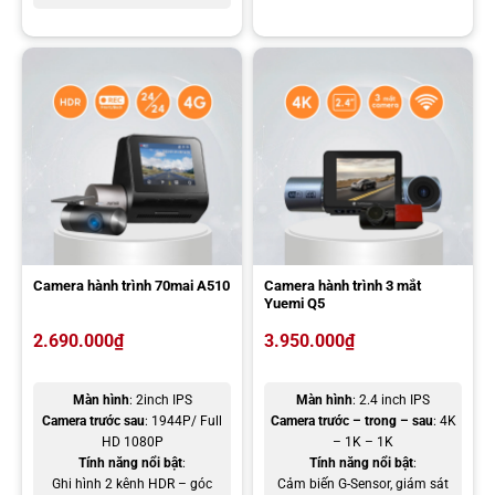
Camera hành trình 70mai M310 được trang bị cổng kết nối Type C
hiện đại, hỗ trợ truyền dữ liệu nhanh và cấp nguồn ổn định hơn.
Thiết kế đảo chiều giúp thao tác cắm rút dễ dàng, hạn chế hao mòn
trong quá trình sử dụng lâu dài, đồng thời nâng cao độ bền và tính
linh hoạt cho thiết bị.
Camera hành trình 70mai A510
Camera hành trình 3 mắt
Yuemi Q5
2.690.000
₫
3.950.000
₫
Màn hình
: 2inch IPS
Màn hình
: 2.4 inch IPS
Camera hành trình 70mai M310 trang bị cổng kết nối Type C
Camera trước sau
: 1944P/ Full
Camera trước – trong – sau
: 4K
HD 1080P
– 1K – 1K
Tính năng nổi bật
:
Tính năng nổi bật
:
Địa chỉ lắp camera hành trình 70mai M310 uy tín tại
Ghi hình 2 kênh HDR – góc
Cảm biến G-Sensor, giám sát
TPHCM