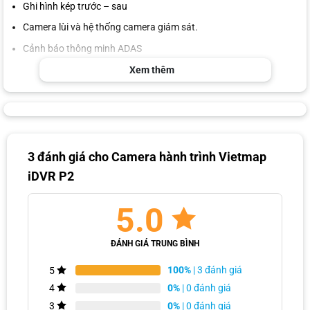
Ghi hình kép trước – sau
Camera lùi và hệ thống camera giám sát.
Cảnh báo thông minh ADAS
Dẫn đường Vietmap S1
Xem thêm
Ứng dụng giám sát xe online
Thông số kỹ thuật nổi bật của Vietmap P2
Chiếc camera hành trình gương Vietmap P2 luôn được anh em chủ
xe chọn lựa, không chỉ vì thiết kế màn hình đẹp mắt, đa dạng tính
3 đánh giá cho
Camera hành trình Vietmap
năng mà còn do cấu hình mạnh mẽ.
iDVR P2
Màn hình
Gương tràn viền 10″
5.0
Ống kính
Kênh trước góc rộng 170°
(Có thể điều chỉnh góc quay
ĐÁNH GIÁ TRUNG BÌNH
Kênh sau góc rộng 150°
camera)
100%
| 3 đánh giá
5
Camera trước Full HD 1080p
0%
| 0 đánh giá
4
Độ phân giải video
Camera sau AHD 720p
0%
| 0 đánh giá
3