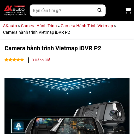
Bỏ
Tìm
qua
kiếm:
nội
dung
AKauto
»
Camera Hành Trình
»
Camera Hành Trình Vietmap
»
Camera hành trình Vietmap iDVR P2
Camera hành trình Vietmap iDVR P2
3
Đánh Giá
5.00
3
trên 5
dựa trên
đánh giá