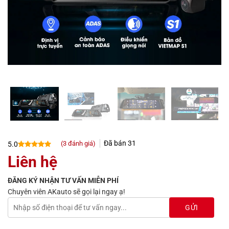
Đã bán
31
(
3
đánh giá)
5.0
5.0
3
trên 5
Liên hệ
dựa trên
đánh giá
ĐĂNG KÝ NHẬN TƯ VẤN MIỄN PHÍ
Chuyên viên AKauto sẽ gọi lại ngay ạ!