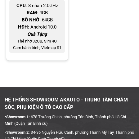
đêm hoặc trong những trường hợp thời tiết không ổn định. Từ
CPU
: 8 nhân 2.0GHz
đó, mang đến cho người dùng những thước phim chân thực
RAM
: 4GB
nhất.
BỘ NHỚ
: 64GB
Camera sau gắn ngoài có khả năng chống nước tuyệt đối, đảm
HĐH
: Android 10.0
bảo tuổi thọ lâu bền.
Quà Tặng
Thẻ nhớ 32GB, Sim 4G
Cảm biến G-Sensor cho phép camera hành trình Vietmap iDVR
Cam hành trình, Vietmap S1
P2 tự động bật ghi hình khi có chuyển động & khóa video để
tránh tình trạng ghi đè.
GPS tích hợp hỗ trợ ghi hình kèm thông tin thời gian, tốc độ và
tọa độ.
Camera sau hỗ trợ lùi xe
HỆ THỐNG SHOWROOM AKAUTO - TRUNG TÂM CHĂM
SÓC, PHỤ KIỆN Ô TÔ CAO CẤP
▫️Showroom 1:
678 Trường Chinh, phường Tân Bình, Thành phố Hồ Chí
Minh (Quận Tân Bình cũ)
▫️Showroom 2:
34-36 Nguyễn Hữu Cảnh, phường Thạnh Mỹ Tây, Thành phố
Hồ Chí Minh (Quận Bình Thạnh cũ)