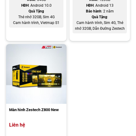
HĐH
: Android 10.0
HĐH
: Android 13
Quà Tặng
Bảo hành
: 2 năm
Thẻ nhớ 32GB, Sim 4G
Quà Tặng
:
Cam hành trình, Vietmap S1
Cam hành trình, Sim 4G, Thẻ
nhớ 32GB, Dẫn Đường Zestech
Camera hành trình Vietmap P2 ghi hình kép trước & sau
Camera Vietmap P2 được trang bị ống kính góc rộng, hỗ trợ ghi
hình kép cùng lúc trước – sau và bất kể ngày – đêm với góc quay
lần lượt là 170° và 150°.
Màn hình Zestech Z800 New
Camera trước đạt chất lượng ghi hình full HD (1080p), camera
sau AHD (720p).
Liên hệ
Ngoài ra, thiết bị được hỗ trợ ghi hình rõ nét hình ảnh cả ngày lẫn