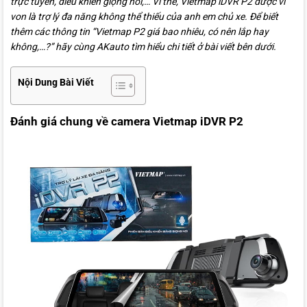
trực tuyến, điều khiển giọng nói,… Vì thế, Vietmap iDVR P2 được ví
von là trợ lý đa năng không thể thiếu của anh em chủ xe. Để biết
thêm các thông tin “Vietmap P2 giá bao nhiêu, có nên lắp hay
không,…?” hãy cùng AKauto tìm hiểu chi tiết ở bài viết bên dưới.
Nội Dung Bài Viết
Đánh giá chung về camera Vietmap iDVR P2