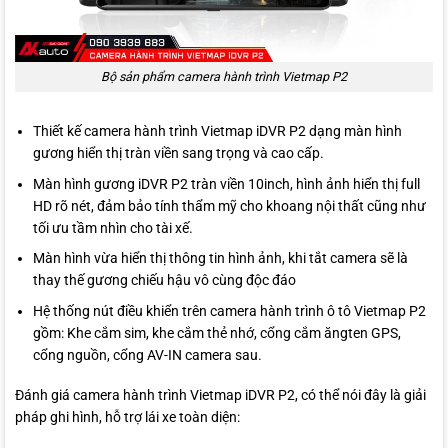
Bộ sản phẩm camera hành trình Vietmap P2
Thiết kế camera hành trình Vietmap iDVR P2 dạng màn hình
gương hiển thị tràn viền sang trọng và cao cấp.
Màn hình gương iDVR P2 tràn viền 10inch, hình ảnh hiển thị full
HD rõ nét, đảm bảo tính thẩm mỹ cho khoang nội thất cũng như
tối ưu tầm nhìn cho tài xế.
Màn hình vừa hiển thị thông tin hình ảnh, khi tắt camera sẽ là
thay thế gương chiếu hậu vô cùng độc đáo
Hệ thống nút điều khiển trên camera hành trình ô tô Vietmap P2
gồm: Khe cắm sim, khe cắm thẻ nhớ, cổng cắm ăngten GPS,
cổng nguồn, cổng AV-IN camera sau.
Đánh giá camera hành trình Vietmap iDVR P2, có thể nói đây là giải
pháp ghi hình, hỗ trợ lái xe toàn diện: