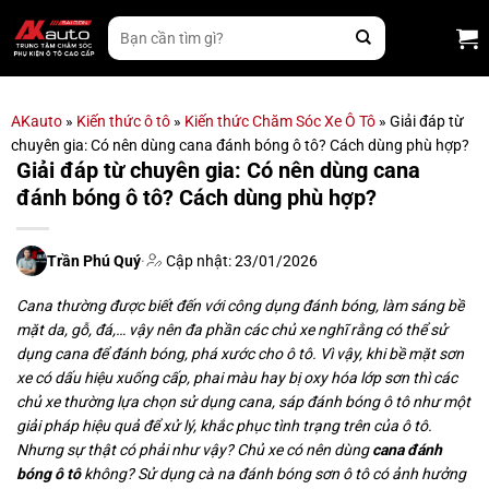
Bỏ
Tìm
qua
kiếm:
nội
dung
AKauto
»
Kiến thức ô tô
»
Kiến thức Chăm Sóc Xe Ô Tô
»
Giải đáp từ
chuyên gia: Có nên dùng cana đánh bóng ô tô? Cách dùng phù hợp?
Giải đáp từ chuyên gia: Có nên dùng cana
đánh bóng ô tô? Cách dùng phù hợp?
Trần Phú Quý
·
Cập nhật: 23/01/2026
Cana thường được biết đến với công dụng đánh bóng, làm sáng bề
mặt da, gỗ, đá,… vậy nên đa phần các chủ xe nghĩ rằng có thể sử
dụng cana để đánh bóng, phá xước cho ô tô. Vì vậy, khi bề mặt sơn
xe có dấu hiệu xuống cấp, phai màu hay bị oxy hóa lớp sơn thì các
chủ xe thường lựa chọn sử dụng cana, sáp đánh bóng ô tô như một
giải pháp hiệu quả để xử lý, khắc phục tình trạng trên của ô tô.
Nhưng sự thật có phải như vậy? Chủ xe có nên dùng
cana đánh
bóng ô tô
không? Sử dụng cà na đánh bóng sơn ô tô có ảnh hưởng