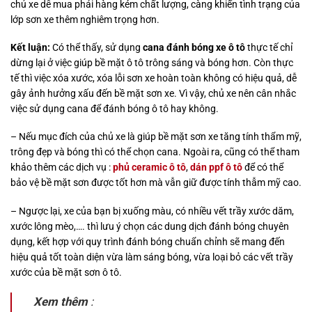
chủ xe dễ mua phải hàng kém chất lượng, càng khiến tình trạng của
lớp sơn xe thêm nghiêm trọng hơn.
Kết luận:
Có thể thấy, sử dụng
cana đánh bóng xe ô tô
thực tế chỉ
dừng lại ở việc giúp bề mặt ô tô trông sáng và bóng hơn. Còn thực
tế thì việc xóa xước, xóa lỗi sơn xe hoàn toàn không có hiệu quả, dễ
gây ảnh hưởng xấu đến bề mặt sơn xe. Vì vậy, chủ xe nên cân nhắc
việc sử dụng cana để đánh bóng ô tô hay không.
– Nếu mục đích của chủ xe là giúp bề mặt sơn xe tăng tính thẩm mỹ,
trông đẹp và bóng thì có thể chọn cana. Ngoài ra, cũng có thể tham
khảo thêm các dịch vụ :
phủ ceramic ô tô
,
dán ppf ô tô
để có thể
bảo vệ bề mặt sơn được tốt hơn mà vẫn giữ được tính thẫm mỹ cao.
– Ngược lại, xe của bạn bị xuống màu, có nhiều vết trầy xước dăm,
xước lông mèo,…. thì lưu ý chọn các dung dịch đánh bóng chuyên
dụng, kết hợp với quy trình đánh bóng chuẩn chỉnh sẽ mang đến
hiệu quả tốt toàn diện vừa làm sáng bóng, vừa loại bỏ các vết trầy
xước của bề mặt sơn ô tô.
Xem thêm
: