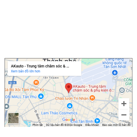
▫️
Chăm sóc ô tô
▫️
Dán PPF ô tô
▫️
Cảm biến áp suất lốp
▫️
Cửa hít ô tô
▫️
Độ cốp điện ô tô
Chi nhánh Tân Bình