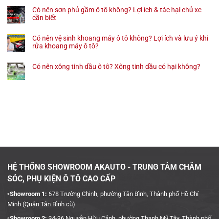
Có nên sơn phủ gầm ô tô không? Lợi ích & tác hại chủ xe
cần biết
Có nên vệ sinh khoang máy ô tô không? Lợi ích và lưu ý khi
rửa khoang máy ô tô?
Có nên xông tinh dầu ô tô? Xông tinh dầu có hại không?
HỆ THỐNG SHOWROOM AKAUTO - TRUNG TÂM CHĂM
SÓC, PHỤ KIỆN Ô TÔ CAO CẤP
▫️Showroom 1:
678 Trường Chinh, phường Tân Bình, Thành phố Hồ Chí
Minh (Quận Tân Bình cũ)
▫️Showroom 2:
34-36 Nguyễn Hữu Cảnh, phường Thạnh Mỹ Tây, Thành phố