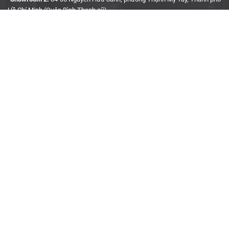
Hồ Chí Minh (Quận Bình Thạnh cũ)
▫️Hotline:
090 3939 683
CÔNG TY TNHH TMDV KINH DOANH PHỤ TÙNG Ô TÔ
ANH KHÔI
▫️
Trụ Sở:
27J5 Đường DN12, Khu Phố 4, Khu dân cư An Sương, Phường
Tân Hưng Thuận, Quận 12, Thành phố Hồ Chí Minh
▫️MST:
0315458241
▫️Ngày cấp:
04/01/2019
▫️Nơi cấp:
Sở Kế Hoạch & Đầu Tư TP. Hồ Chí Minh
▫️Gmail:
akauto.com.vn@gmail.com
THÔNG TIN HỢP TÁC
▫️
Định hướng kinh doanh
▫️
Hợp tác kinh doanh
▫️
Liên hệ