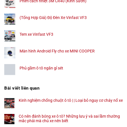
Phim cách nhiệt 3M CR40 (Kính Sườn)
(Tổng Hợp Giá) Độ Đèn Xe Vinfast VF3
Tem xe Vinfast VF3
Màn hình Android Fly cho xe MINI COOPER
Phủ gầm ô tô ngăn gỉ sét
Bài viết liên quan
Kinh nghiệm chống chuột ô tô | | Loại bỏ nguy cơ cháy nổ xe
Có nên đánh bóng xe ô tô? Những lưu ý và sai lầm thường
mắc phải mà chủ xe nên biết