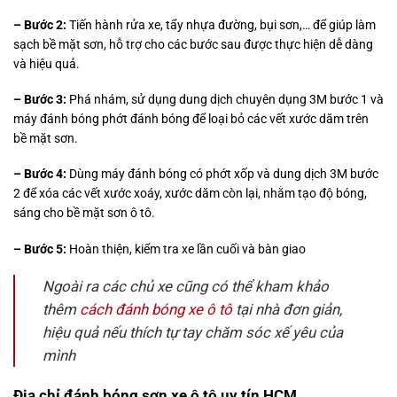
– Bước 2:
Tiến hành rửa xe, tẩy nhựa đường, bụi sơn,… để giúp làm
sạch bề mặt sơn, hỗ trợ cho các bước sau được thực hiện dễ dàng
và hiệu quả.
– Bước 3:
Phá nhám, sử dụng dung dịch chuyên dụng 3M bước 1 và
máy đánh bóng phớt đánh bóng để loại bỏ các vết xước dăm trên
bề mặt sơn.
– Bước 4:
Dùng máy đánh bóng có phớt xốp và dung dịch 3M bước
2 để xóa các vết xước xoáy, xước dăm còn lại, nhằm tạo độ bóng,
sáng cho bề mặt sơn ô tô.
– Bước 5:
Hoàn thiện, kiểm tra xe lần cuối và bàn giao
Ngoài ra các chủ xe cũng có thể kham khảo
thêm
cách đánh bóng xe ô tô
tại nhà đơn giản,
hiệu quả nếu thích tự tay chăm sóc xế yêu của
mình
Địa chỉ đánh bóng sơn xe ô tô uy tín HCM