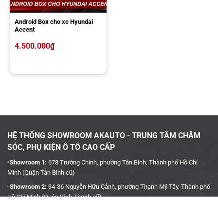
Android Box cho xe Hyundai
Accent
4.500.000
₫
HỆ THỐNG SHOWROOM AKAUTO - TRUNG TÂM CHĂM
SÓC, PHỤ KIỆN Ô TÔ CAO CẤP
▫️Showroom 1:
678 Trường Chinh, phường Tân Bình, Thành phố Hồ Chí
Minh (Quận Tân Bình cũ)
▫️Showroom 2:
34-36 Nguyễn Hữu Cảnh, phường Thạnh Mỹ Tây, Thành phố
Hồ Chí Minh (Quận Bình Thạnh cũ)
▫️Hotline:
090 3939 683