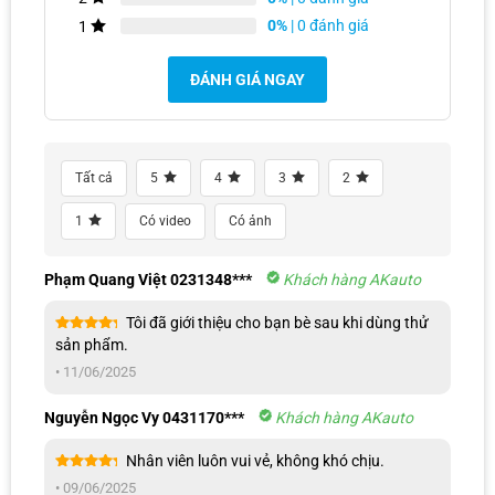
0%
| 0 đánh giá
1
ĐÁNH GIÁ NGAY
Phụ kiện dễ dàng lắp và tháo rời vệ sinh khi cần thiết
Tất cả
5
4
3
2
1
Có video
Có ảnh
Phạm Quang Việt 0231348***
Khách hàng AKauto
Tôi đã giới thiệu cho bạn bè sau khi dùng thử
Được xếp
sản phẩm.
hạng
5
5
sao
•
11/06/2025
Nguyễn Ngọc Vy 0431170***
Khách hàng AKauto
Nhân viên luôn vui vẻ, không khó chịu.
Được xếp
•
09/06/2025
hạng
5
5