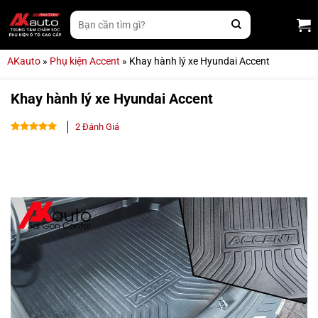
Bỏ
Tìm
qua
kiếm:
nội
dung
AKauto
»
Phụ kiện Accent
»
Khay hành lý xe Hyundai Accent
Khay hành lý xe Hyundai Accent
2
Đánh Giá
5.00
2
trên 5
dựa trên
đánh giá