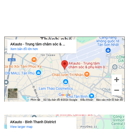
▫️
Cảm biến áp suất lốp
▫️
Cửa hít ô tô
▫️
Độ cốp điện ô tô
Chi nhánh Tân Bình
Chi nhánh Bình Thạnh