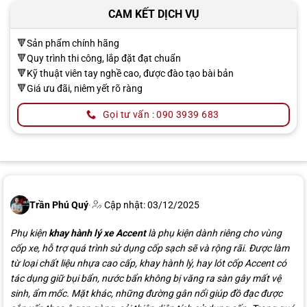
CAM KẾT DỊCH VỤ
🔻Sản phẩm chính hãng
🔻Quy trình thi công, lắp đặt đạt chuẩn
🔻Kỹ thuật viên tay nghề cao, được đào tạo bài bản
🔻Giá ưu đãi, niêm yết rõ ràng
Gọi tư vấn : 090 3939 683
Trần Phú Quý
·
Cập nhật: 03/12/2025
Phụ kiện
khay hành lý xe Accent
là phụ kiện dành riêng cho vùng
cốp xe, hỗ trợ quá trình sử dụng cốp sạch sẽ và rộng rãi. Được làm
từ loại chất liệu nhựa cao cấp, khay hành lý, hay lót cốp Accent có
tác dụng giữ bụi bẩn, nước bẩn không bị văng ra sàn gây mất vệ
sinh, ẩm mốc. Mặt khác, những đường gân nổi giúp đồ đạc được