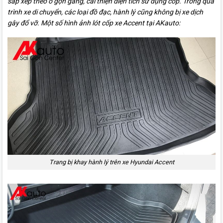
sắp xếp theo ô gọn gàng, cải thiện diện tích sử dụng cốp. Trong quá
trình xe di chuyển, các loại đồ đạc, hành lý cũng không bị xe dịch
gây đổ vỡ. Một số hình ảnh lót cốp xe Accent tại AKauto:
Trang bị khay hành lý trên xe Hyundai Accent