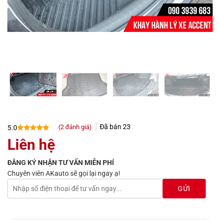
Đã bán
23
(
2
đánh giá)
5.0
5.0
2
trên 5
Liên hệ
dựa trên
đánh giá
ĐĂNG KÝ NHẬN TƯ VẤN MIỄN PHÍ
Chuyên viên AKauto sẽ gọi lại ngay ạ!