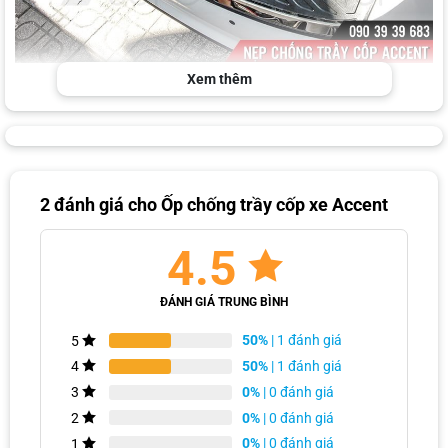
Phần bệ cốp được bảo vệ cứng cáp hơn
Xem thêm
2 đánh giá cho
Ốp chống trầy cốp xe Accent
4.5
ĐÁNH GIÁ TRUNG BÌNH
50%
| 1 đánh giá
5
50%
| 1 đánh giá
4
Cận cảnh nẹp chống trầy cốp sau xe Accent
0%
| 0 đánh giá
3
0%
| 0 đánh giá
2
0%
| 0 đánh giá
1