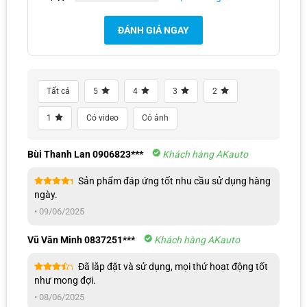
ĐÁNH GIÁ NGAY
Tất cả
5
4
3
2
1
Có video
Có ảnh
AKauto lắp đặt miễn phí và cam kết bảo hành uy tín
Bùi Thanh Lan 0906823***
Khách hàng AKauto
Sản phẩm đáp ứng tốt nhu cầu sử dụng hàng
Được xếp
ngày.
hạng
5
5
sao
•
09/06/2025
Vũ Văn Minh 0837251***
Khách hàng AKauto
Đã lắp đặt và sử dụng, mọi thứ hoạt động tốt
Được
như mong đợi.
xếp
hạng
4
•
08/06/2025
5 sao