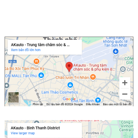
▫️
Cửa hít ô tô
▫️
Độ cốp điện ô tô
Chi nhánh Tân Bình
Chi nhánh Bình Thạnh