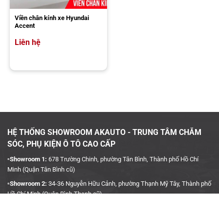
Viền chân kính xe Hyundai
Accent
Liên hệ
HỆ THỐNG SHOWROOM AKAUTO - TRUNG TÂM CHĂM
SÓC, PHỤ KIỆN Ô TÔ CAO CẤP
▫️Showroom 1:
678 Trường Chinh, phường Tân Bình, Thành phố Hồ Chí
Minh (Quận Tân Bình cũ)
▫️Showroom 2:
34-36 Nguyễn Hữu Cảnh, phường Thạnh Mỹ Tây, Thành phố
Hồ Chí Minh (Quận Bình Thạnh cũ)
▫️Hotline:
090 3939 683