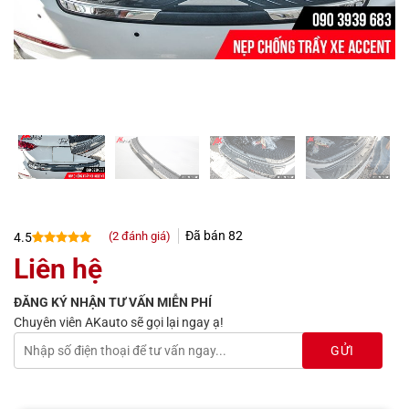
Đã bán
82
(
2
đánh giá)
4.5
4.5
2
trên 5
Liên hệ
dựa trên
đánh giá
ĐĂNG KÝ NHẬN TƯ VẤN MIỄN PHÍ
Chuyên viên AKauto sẽ gọi lại ngay ạ!