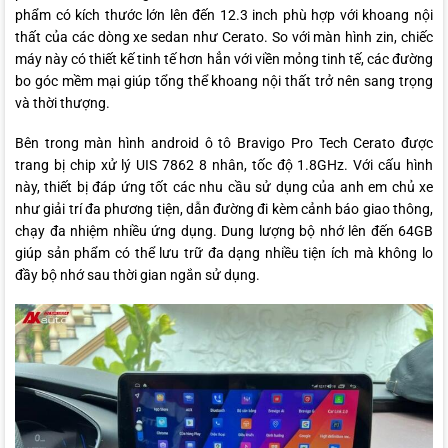
phẩm có kích thước lớn lên đến 12.3 inch phù hợp với khoang nội
thất của các dòng xe sedan như Cerato. So với màn hình zin, chiếc
máy này có thiết kế tinh tế hơn hẳn với viền mỏng tinh tế, các đường
bo góc mềm mại giúp tổng thể khoang nội thất trở nên sang trọng
và thời thượng.
Bên trong màn hình android ô tô Bravigo Pro Tech Cerato được
trang bị chip xử lý UIS 7862 8 nhân, tốc độ 1.8GHz. Với cấu hình
này, thiết bị đáp ứng tốt các nhu cầu sử dụng của anh em chủ xe
như giải trí đa phương tiện, dẫn đường đi kèm cảnh báo giao thông,
chạy đa nhiệm nhiều ứng dụng. Dung lượng bộ nhớ lên đến 64GB
giúp sản phẩm có thể lưu trữ đa dạng nhiều tiện ích mà không lo
đầy bộ nhớ sau thời gian ngắn sử dụng.