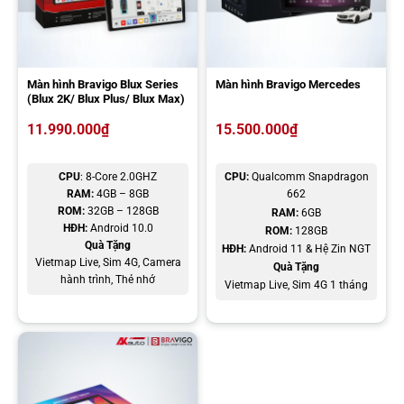
Một điểm nổi bật của sản phẩm này là không bị giới hạn ở một vài
tiện ích cố định. Khi cần dùng một ứng dụng nào đó, bạn hoàn toàn
có thể đăng nhập vào CH-Play, tải xuống và sử dụng như trên điện
thoại hay tablet. Với những chuyến đi dài ngày, đặc biệt là du lịch
hay thăm quê, tính năng giải trí này giúp hành trình bớt nhàm chán
Màn hình Bravigo Blux Series
Màn hình Bravigo Mercedes
(Blux 2K/ Blux Plus/ Blux Max)
hơn hẳn.
11.990.000
₫
15.500.000
₫
CPU
: 8-Core 2.0GHZ
CPU:
Qualcomm Snapdragon
RAM:
4GB – 8GB
662
ROM:
32GB – 128GB
RAM:
6GB
HĐH:
Android 10.0
ROM:
128GB
Quà Tặng
HĐH:
Android 11 & Hệ Zin NGT
Vietmap Live, Sim 4G, Camera
Quà Tặng
hành trình, Thẻ nhớ
Vietmap Live, Sim 4G 1 tháng