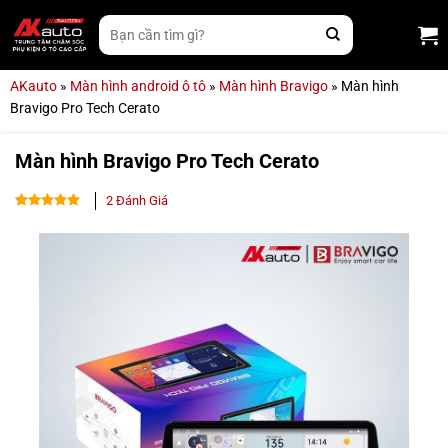
Bỏ
Tìm
qua
kiếm:
nội
dung
AKauto
»
Màn hình android ô tô
»
Màn hình Bravigo
»
Màn hình
Bravigo Pro Tech Cerato
Màn hình Bravigo Pro Tech Cerato
2
Đánh Giá
5.00
2
trên 5
dựa trên
đánh giá