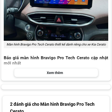
Màn hình Bravigo Pro Tech Cerato thiết kế dành riêng cho xe Kia Cerato
Báo giá màn hình Bravigo Pro Tech Cerato cập nhật
mới nhất
Giá màn hình Bravigo Pro Tech Cerato chỉ từ 12.500.000đ đã bao
Xem thêm
gồm công lắp đặt. Theo đánh giá của giới chuyên gia và những anh
em chủ xe đã lắp đặt, giá bán này hoàn toàn tương xứng với những
công năng, tiện ích mà sản phẩm này mang lại.
Bravigo Pro Tech
Bravigo Pro Tech Cerato
Cerato
360
2 đánh giá cho
Màn hình Bravigo Pro Tech
Cerato