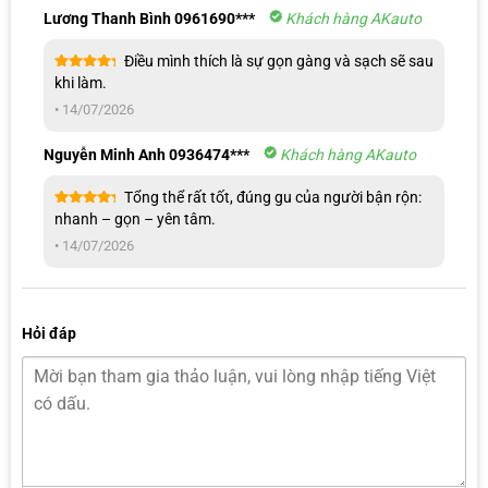
Lương Thanh Bình 0961690***
Khách hàng AKauto
Điều mình thích là sự gọn gàng và sạch sẽ sau
Được xếp
khi làm.
hạng
5
5
sao
•
14/07/2026
Nguyễn Minh Anh 0936474***
Khách hàng AKauto
Đội ngũ chuyên viên chúng em sẽ liên hệ cho anh/chị ngay ạ!
Tổng thể rất tốt, đúng gu của người bận rộn:
Được xếp
nhanh – gọn – yên tâm.
hạng
5
5
sao
•
14/07/2026
Hỏi đáp
Loạt công nghệ, tính năng đỉnh cao trên màn hình