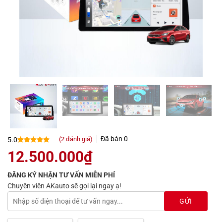
Đã bán
0
(
2
đánh giá)
5.0
5.0
2
trên 5
12.500.000
₫
dựa trên
đánh giá
ĐĂNG KÝ NHẬN TƯ VẤN MIỄN PHÍ
Chuyên viên AKauto sẽ gọi lại ngay ạ!