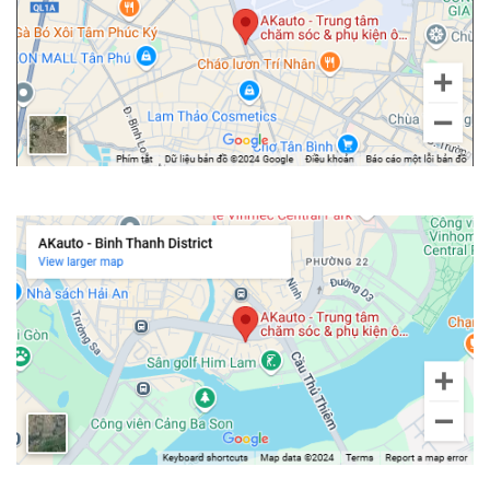
Một bộ màn hình ô tô Bravigo Pro Tech Cerato chỉ phát huy hết giá
trị khi được lắp đặt đúng kỹ thuật. Đây cũng là lý do mà AKauto trở
thành điểm đến được nhiều quý chủ xe “chọn mặt gửi vàng”.
Trong suốt 15 năm làm nghề, AKauto đã có kinh nghiệm phục vụ
hơn 200.000 xe, đảm bảo quy trình thi công chuẩn chỉnh. Chúng
tôi xây dựng quy trình lắp đặt chuẩn chỉnh, luôn chú trọng vào
hai yếu tố chính là độ hoàn thiện và khả năng vận hành ổn định
của sản phẩm.
Chi nhánh Bình Thạnh
Sản phẩm được nhập khẩu chính hãng, đầy đủ tem nhãn, báo
giá niêm yết minh bạch, chế độ bảo hành điện tử 2 năm uy tín,
sẵn sàng hỗ trợ kỹ thuật 24/7. Nhờ đó, khách hàng có thể yên
tâm hơn về chất lượng sản phẩm và quyền lợi sau khi lắp đặt.
AKauto còn hỗ trợ tư vấn, lắp đặt tận nơi khu vực TP.HCM, giúp
tối ưu thời gian cho những chủ xe bận rộn.
Hãy đến AKauto để nâng cấp màn hình Bravigo Pro Tech Cerato
chính hãng, nâng cấp vẻ đẹp cho khoang nội thất và tận hưởng trải
nghiệm lái xe an toàn. Nhấc máy và liên hệ ngay đến AKauto qua
hotline
090 3939 683
để được tư vấn, báo giá chính xác.