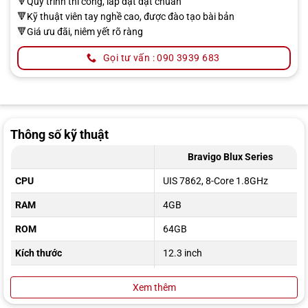
🔻Quy trình thi công, lắp đặt đạt chuẩn
🔻Kỹ thuật viên tay nghề cao, được đào tạo bài bản
🔻Giá ưu đãi, niêm yết rõ ràng
Gọi tư vấn : 090 3939 683
Thông số kỹ thuật
Bravigo Blux Series
CPU
UIS 7862, 8-Core 1.8GHz
RAM
4GB
ROM
64GB
Kích thước
12.3 inch
Hệ điều hành
Android 10
Xem thêm