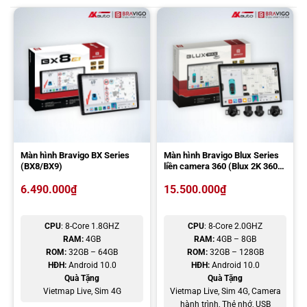
được bảo hành chính hãng 2 năm và có những ưu đãi hấp dẫn đi
kèm, chi tiết như bảng bên dưới:
Giá bán
Ưu đãi
Bravigo Pro Tech
Vietmap Live bản
12.500.000đ
Cross
quyền
– Vietmap Live bản
Bravigo Pro Tech
15.900.000đ
quyền
Cross 360
– USB 32GB
Màn hình Bravigo BX Series
Màn hình Bravigo Blux Series
Giá bán trên có thể thay đổi theo sự tùy chỉnh từ phía nhà sản xuất.
(BX8/BX9)
liền camera 360 (Blux 2K 360/
Blux Plus 360/ Blux Max 360)
Vì thế, khi có nhu cầu lắp đặt, hãy liên hệ AKauto qua đường dây
6.490.000
₫
15.500.000
₫
nóng
090 3939 683
để được tư vấn và nhận báo giá chính xác.
ĐĂNG KÝ TƯ VẤN MIỄN PHÍ
CPU
: 8-Core 1.8GHZ
CPU
: 8-Core 2.0GHZ
RAM:
4GB
RAM:
4GB – 8GB
ROM:
32GB – 64GB
ROM:
32GB – 128GB
HĐH:
Android 10.0
HĐH:
Android 10.0
Quà Tặng
Quà Tặng
Vietmap Live, Sim 4G
Vietmap Live, Sim 4G, Camera
hành trình, Thẻ nhớ, USB