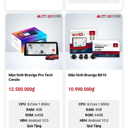
Đội ngũ chuyên viên chúng em sẽ liên hệ cho anh/chị ngay ạ!
Màn hình Bravigo Pro Tech
Màn hình Bravigo BX10
Cerato
12.500.000
₫
10.990.000
₫
CPU
: 8-Core 1.8GHz
CPU
: 8-Core 1.8GHz
RAM:
4GB
RAM:
4GB
ROM:
64GB
ROM:
64GB
HĐH:
Android 10.0
HĐH:
Android 10.0
Quà Tặng
Quà Tặng