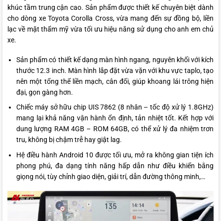
khúc tầm trung cận cao. Sản phẩm được thiết kế chuyên biệt dành
cho dòng xe Toyota Corolla Cross, vừa mang đến sự đồng bộ, liền
lạc về mặt thẩm mỹ vừa tối ưu hiệu năng sử dụng cho anh em chủ
xe.
Sản phẩm có thiết kế dạng màn hình ngang, nguyên khối với kích
thước 12.3 inch. Màn hình lắp đặt vừa vặn với khu vực taplo, tạo
nên một tổng thể liền mạch, cân đối, giúp khoang lái trông hiện
đại, gọn gàng hơn.
Chiếc máy sở hữu chip UIS 7862 (8 nhân – tốc độ xử lý 1.8GHz)
mang lại khả năng vận hành ổn định, tản nhiệt tốt. Kết hợp với
dung lượng RAM 4GB – ROM 64GB, có thể xử lý đa nhiệm trơn
tru, không bị chậm trễ hay giật lag.
Hệ điều hành Android 10 được tối ưu, mở ra không gian tiện ích
phong phú, đa dạng tính năng hấp dẫn như điều khiển bằng
giọng nói, tùy chỉnh giao diện, giải trí, dẫn đường thông minh,…