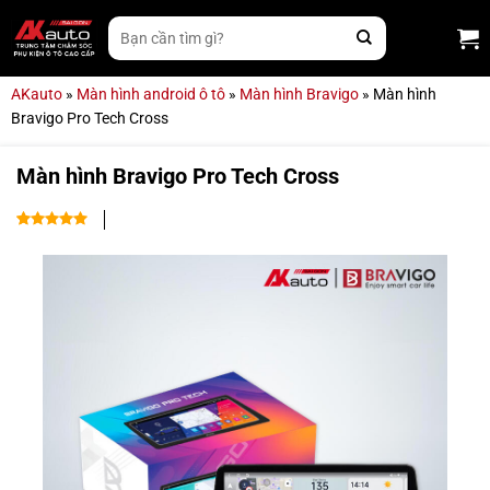
Bỏ
Tìm
qua
kiếm:
nội
dung
AKauto
»
Màn hình android ô tô
»
Màn hình Bravigo
»
Màn hình
Bravigo Pro Tech Cross
Màn hình Bravigo Pro Tech Cross
5.00
2
trên 5
dựa trên
đánh giá