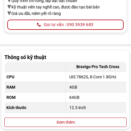
🔻Quy trình thi công, lắp đặt đạt chuẩn
🔻Kỹ thuật viên tay nghề cao, được đào tạo bài bản
🔻Giá ưu đãi, niêm yết rõ ràng
Gọi tư vấn : 090 3939 683
Thông số kỹ thuật
Bravigo Pro Tech Cross
CPU
UIS 7862S, 8-Core 1.8GHz
RAM
4GB
ROM
64GB
Kích thước
12.3 inch
Hệ điều hành
Android 10
Xem thêm