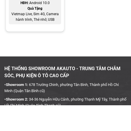
HĐH:
Android 10.0
Thời tiết thành phố Hồ Chí Minh hôm nay
Quà Tặng
Vietmap Live, Sim 4G, Camera
Thiết bị sẽ nhận diện, phân tích câu lệnh và thực hiện yêu cầu ngay
hành trình, Thẻ nhớ, USB
lập tức. Tiện ích này giúp anh em chủ xe tập trung vào việc lái xe,
tăng tính an toàn cho mỗi chuyến đi.
HỆ THỐNG SHOWROOM AKAUTO - TRUNG TÂM CHĂM
SÓC, PHỤ KIỆN Ô TÔ CAO CẤP
▫️Showroom 1:
678 Trường Chinh, phường Tân Bình, Thành phố Hồ Chí
Minh (Quận Tân Bình cũ)
▫️Showroom 2:
34-36 Nguyễn Hữu Cảnh, phường Thạnh Mỹ Tây, Thành phố
Hồ Chí Minh (Quận Bình Thạnh cũ)
▫️Hotline:
090 3939 683
CÔNG TY TNHH TMDV KINH DOANH PHỤ TÙNG Ô TÔ
ANH KHÔI