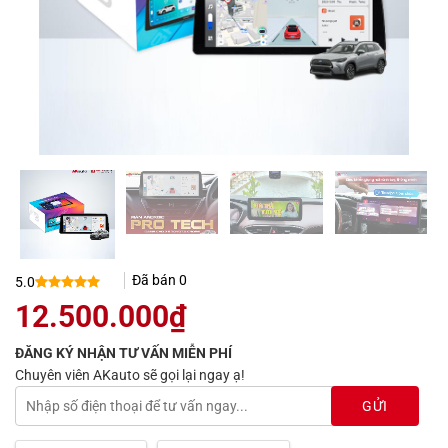
Đã bán
0
5.0
5.0
2
trên 5
12.500.000
₫
dựa trên
đánh giá
ĐĂNG KÝ NHẬN TƯ VẤN MIỄN PHÍ
Chuyên viên AKauto sẽ gọi lại ngay ạ!