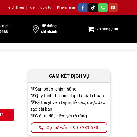
Giới Thiệu
Kiến thức ô tô
Khuyến mãi
ễn phí
Hệ thống
Giỏ hàng /
0
₫
9683
chi nhánh
CAM KẾT DỊCH VỤ
🔻Sản phẩm chính hãng
🔻Quy trình thi công, lắp đặt đạt chuẩn
🔻Kỹ thuật viên tay nghề cao, được đào
tạo bài bản
🔻Giá ưu đãi, niêm yết rõ ràng
Gọi tư vấn : 090 3939 683