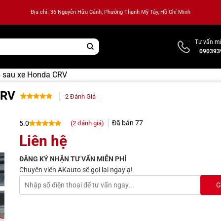
Địa chỉ: 36 Nguyễn Hữu Cảnh, Phường Thạnh Mỹ Tây, Hồ Chí Minh
Tư vấn mi
090393
p sau xe Honda CRV
CRV
2
Đánh Giá
5.00
2
trên 5
dựa trên
Đã bán
77
(
2
đánh giá)
5.0
đánh giá
5.0
2
trên 5
Liên hệ
dựa trên
đánh giá
ĐĂNG KÝ NHẬN TƯ VẤN MIỄN PHÍ
Chuyên viên AKauto sẽ gọi lại ngay ạ!