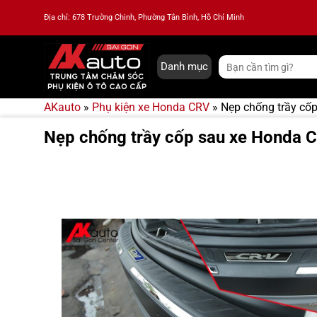
Bỏ
Địa chỉ: 678 Trường Chinh, Phường Tân Bình, Hồ Chí Minh
qua
nội
dung
Tìm
Danh mục
kiếm:
AKauto
»
Phụ kiện xe Honda CRV
»
Nẹp chống trầy cố
Nẹp chống trầy cốp sau xe Honda 