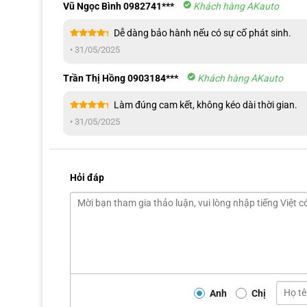
Vũ Ngọc Bình 0982741***
Khách hàng AKauto
Dễ dàng bảo hành nếu có sự cố phát sinh.
Được xếp
•
31/05/2025
hạng
5
5
sao
Trần Thị Hồng 0903184***
Khách hàng AKauto
Làm đúng cam kết, không kéo dài thời gian.
Được xếp
•
31/05/2025
hạng
5
5
sao
Hỏi đáp
Tiện ích từ nẹp chống trầy cốp sau xe
Bảo vệ vùng sơn bệ sau xe giảm thiểu tối đa sự trầy xước 
Các họa tiết tinh xảo kết hợp với nhau, giúp mang lại phong
Anh
Chị