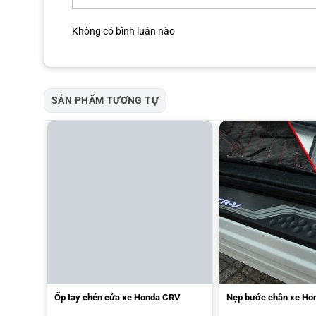
Mang đến sự cứng cáp và chắc chắn hơn cho phần sơn 
Thực hiện dễ dàng trong việc lắp đặt sản phẩm mà không
Không có bình luận nào
SẢN PHẨM TƯƠNG TỰ
Ốp tay chén cửa xe Honda CRV
Nẹp bước chân xe Ho
Nơi cung cấp nẹp chống trầy cốp sau 