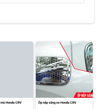
TƯ VẤN MIỄN PHÍ
g em sẽ liên hệ cho anh/chị ngay ạ!
m mù Honda CRV
Ốp nắp xăng xe Honda CRV