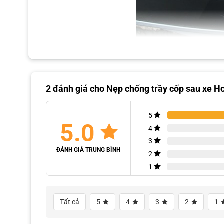
2 đánh giá cho
Nẹp chống trầy cốp sau xe 
5
Nẹp chống trầy cốp sau Honda CRV được dán cố định bằng keo 3
5.0
chiếc Honda CRV.
4
3
ĐÁNH GIÁ TRUNG BÌNH
2
1
Tất cả
5
4
3
2
1