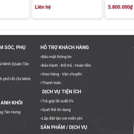
Liên hệ
5.800.000
₫
 chiếc CRV sẽ rất dễ bị trầy xước và bung tróc phần sơn xung quanh. Chí
ống trầy cốp sau xe CRV được AKauto Saigon cung cấp và nhập khẩu trực 
M SÓC, PHỤ
HỖ TRỢ KHÁCH HÀNG
▫️
Bảo mật thông tin
í Minh (Quận Tân
▫️
Bảo hành - Đổi trả - Hoàn tiền
▫️
Giao hàng - Vận chuyển
h phố Hồ Chí Minh
▫️
Thanh toán
DỊCH VỤ TIỆN ÍCH
▫️Trả góp lãi suất 0%
 ANH KHÔI
▫️Quẹt thẻ tín dụng
ng Tân Hưng
▫️
Lắp đặt tận nơi miễn phí
SẢN PHẨM / DỊCH VỤ