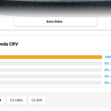
Xem thêm
Honda CRV
Nẹp chống trầy cốp sau Honda CRV có kết cấu cứng cáp
100
M, nhằm tạo sự ổn định trong quá trình sử dụng. Đúc chuẩn theo form xe,
0%
|
0%
|
0%
|
0%
|
Có video
Có ảnh