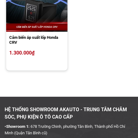
► Sản phẩm nhập khẩu trực tiếp và mới 100%.
► Chế độ bảo hành 12 tháng.
► Giá cả cạnh tranh nhất thị trường.
► Địa chỉ uy tín, tin cậy.
Cảm biến áp suất lốp Honda
CRV
► Đội ngũ kỹ thuật nhiều năm kinh nghiệm.
1.300.000
₫
Hãy liên hệ ngay AKauto Saigon Center để nhận tư vấn về sản
phẩm!
HỆ THỐNG SHOWROOM AKAUTO - TRUNG TÂM CHĂM
SÓC, PHỤ KIỆN Ô TÔ CAO CẤP
▫️Showroom 1:
678 Trường Chinh, phường Tân Bình, Thành phố Hồ Chí
Minh (Quận Tân Bình cũ)