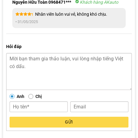
Nguyễn Hữu Toàn 0968471***
Khách hàng AKauto
Nhân viên luôn vui vẻ, không khó chịu.
Được xếp
•
31/05/2025
hạng
5
5
sao
Hỏi đáp
Đội ngũ chuyên viên chúng em sẽ liên hệ cho anh/chị ngay ạ!
Anh
Chị
GỬI