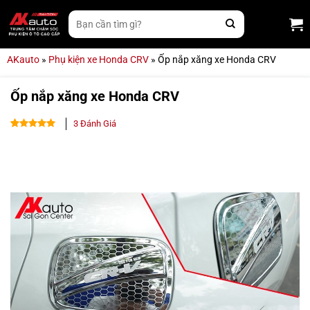
Bỏ
Tìm
qua
kiếm:
nội
dung
AKauto
»
Phụ kiện xe Honda CRV
»
Ốp nắp xăng xe Honda CRV
Ốp nắp xăng xe Honda CRV
3
Đánh Giá
4.67
3
trên
5 dựa trên
đánh giá