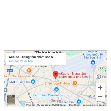
▫️
Bọc ghế da ô tô
▫️
Chăm sóc ô tô
▫️
Dán PPF ô tô
▫️
Cảm biến áp suất lốp
▫️
Cửa hít ô tô
▫️
Độ cốp điện ô tô
Chi nhánh Tân Bình