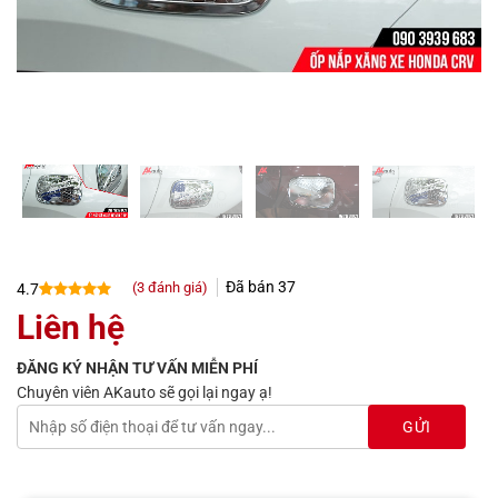
Đã bán
37
(
3
đánh giá)
4.7
4.7
3
trên 5
Liên hệ
dựa trên
đánh giá
ĐĂNG KÝ NHẬN TƯ VẤN MIỄN PHÍ
Chuyên viên AKauto sẽ gọi lại ngay ạ!