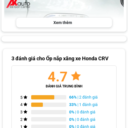
Xem thêm
3 đánh giá cho
Ốp nắp xăng xe Honda CRV
Ốp nắp xăng cho Honda CRV là phụ kiện mạ crom ấn tượng
4.7
Ưu điểm từ ốp nắp bình xăng xe Honda CRV
ĐÁNH GIÁ TRUNG BÌNH
Là phụ kiện dùng để trang trí và tạo sự liền mạch với ốp cua lốp
66%
| 2 đánh giá
5
bánh sau ô tô Honda CRV.
33%
| 1 đánh giá
4
Ốp nắp bình xăng Honda CRV giúp bảo vệ lớp sơn của chiếc xe
0%
| 0 đánh giá
3
tránh bị trầy xước mỗi khi mở nắp bơm xăng.
0%
| 0 đánh giá
2
0%
| 0 đánh giá
1