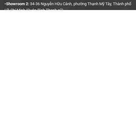
▫️Showroom 2:
34-36 Nguyễn Hữu Cảnh, phường Thạnh Mỹ Tây, Thành phố
Hồ Chí Minh (Quận Bình Thạnh cũ)
▫️Hotline:
090 3939 683
CÔNG TY TNHH TMDV KINH DOANH PHỤ TÙNG Ô TÔ
ANH KHÔI
▫️
Trụ Sở:
27J5 Đường DN12, Khu Phố 4, Khu dân cư An Sương, Phường
Tân Hưng Thuận, Quận 12, Thành phố Hồ Chí Minh
▫️MST:
0315458241
▫️Ngày cấp:
04/01/2019
▫️Nơi cấp:
Sở Kế Hoạch & Đầu Tư TP. Hồ Chí Minh
▫️Gmail:
akauto.com.vn@gmail.com
THÔNG TIN HỢP TÁC
▫️
Định hướng kinh doanh
▫️
Hợp tác kinh doanh
▫️
Liên hệ