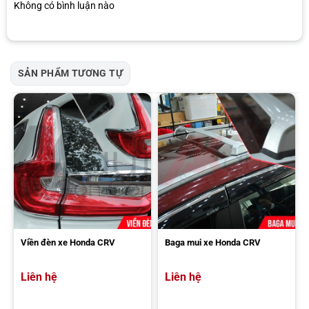
Không có bình luận nào
Địa chỉ lắp đặt ốp nắp bình xăng xe Honda CRV
SẢN PHẨM TƯƠNG TỰ
Viền đèn xe Honda CRV
Baga mui xe Honda CRV
Đến AKauto lắp đặt ngay ốp nắp xăng xe Honda CRV
Liên hệ
Liên hệ
AKauto Saigon Center là nhà cung cấp & chuyên lắp đặt ốp bình
xăng Honda CRV chất lượng, uy tín nhất tại khu vực Hồ Chí Minh.