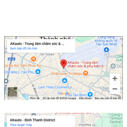
▫️
Cảm biến áp suất lốp
▫️
Cửa hít ô tô
▫️
Độ cốp điện ô tô
Chi nhánh Tân Bình
Chi nhánh Bình Thạnh