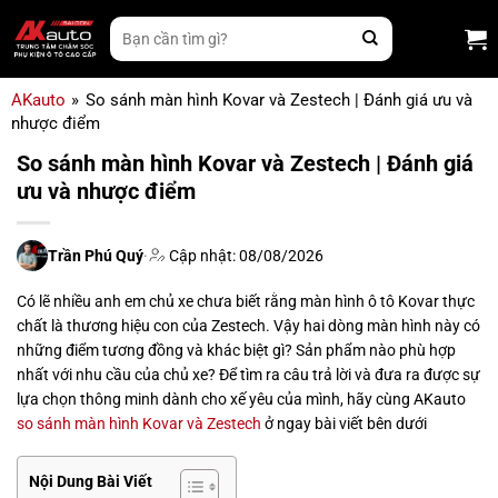
Bỏ
Tìm
qua
kiếm:
nội
dung
AKauto
»
So sánh màn hình Kovar và Zestech | Đánh giá ưu và
nhược điểm
So sánh màn hình Kovar và Zestech | Đánh giá
ưu và nhược điểm
Trần Phú Quý
·
Cập nhật: 08/08/2026
Có lẽ nhiều anh em chủ xe chưa biết rằng màn hình ô tô Kovar thực
chất là thương hiệu con của Zestech. Vậy hai dòng màn hình này có
những điểm tương đồng và khác biệt gì? Sản phẩm nào phù hợp
nhất với nhu cầu của chủ xe? Để tìm ra câu trả lời và đưa ra được sự
lựa chọn thông minh dành cho xế yêu của mình, hãy cùng AKauto
so sánh màn hình Kovar và Zestech
ở ngay bài viết bên dưới
Nội Dung Bài Viết