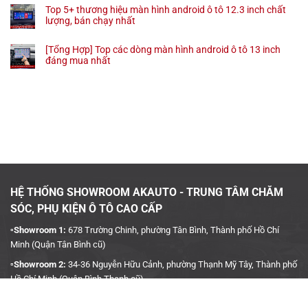
Top 5+ thương hiệu màn hình android ô tô 12.3 inch chất
lượng, bán chạy nhất
[Tổng Hợp] Top các dòng màn hình android ô tô 13 inch
đáng mua nhất
HỆ THỐNG SHOWROOM AKAUTO - TRUNG TÂM CHĂM
SÓC, PHỤ KIỆN Ô TÔ CAO CẤP
▫️Showroom 1:
678 Trường Chinh, phường Tân Bình, Thành phố Hồ Chí
Minh (Quận Tân Bình cũ)
▫️Showroom 2:
34-36 Nguyễn Hữu Cảnh, phường Thạnh Mỹ Tây, Thành phố
Hồ Chí Minh (Quận Bình Thạnh cũ)
▫️Hotline:
090 3939 683