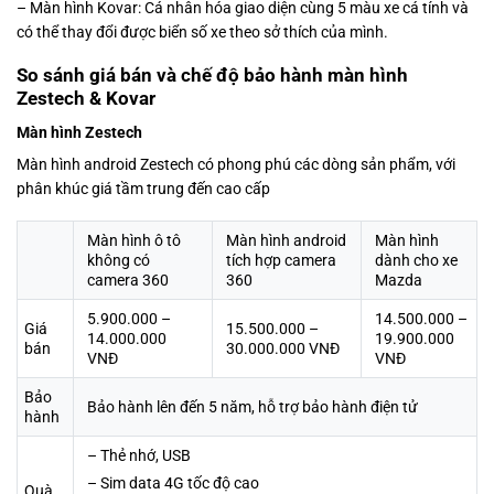
– Màn hình Kovar: Cá nhân hóa giao diện cùng 5 màu xe cá tính và
có thể thay đổi được biển số xe theo sở thích của mình.
So sánh giá bán và chế độ bảo hành màn hình
Zestech & Kovar
Màn hình Zestech
Màn hình android Zestech có phong phú các dòng sản phẩm, với
phân khúc giá tầm trung đến cao cấp
Màn hình ô tô
Màn hình android
Màn hình
không có
tích hợp camera
dành cho xe
camera 360
360
Mazda
5.900.000 –
14.500.000 –
Giá
15.500.000 –
14.000.000
19.900.000
bán
30.000.000 VNĐ
VNĐ
VNĐ
Bảo
Bảo hành lên đến 5 năm, hỗ trợ bảo hành điện tử
hành
– Thẻ nhớ, USB
– Sim data 4G tốc độ cao
Quà