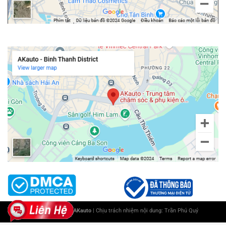
Chi nhánh Bình Thạnh
Giá bán Carplay AI Box SAFEVIEW SA-8
Lắp Android AI Box SAFEVIEW SA-8 uy tín tại TPHCM
Hiện tại, AKauto đang là nhà phân phối chính hãng các thương hiệu
android boх cho ô tô: Zeѕtech, Picaѕou, SAFEVIEW SA-8,… Với hơn 9
năm kinh nghiệm trong ngành, trung tâm cam kết cung cấp những
sản phẩm và dịch vụ chất lượng nhất dành cho Quý Khách Hàng.
Copyright 2025 ©
AKauto
| Chịu trách nhiệm nội dung:
Trần Phú Quý
Đặc biệt, nhằm hỗ trợ khách hàng không có thời gian đến trực tiếp
trung tâm để lắp đặt. AKauto triển khai dịch vụ lắp đặt tại nhà ở khu