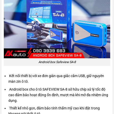
Android box Safeview SA-8
Kết nối thiết bị với xe đơn giản qua giắc cắm USB, giữ nguyên
màn zin ô tô.
Android box cho ô tô SAFEVIEW SA-8 sở hữu chíp xử lý tốc độ
cao đảm bảo hoạt động ổn định, mượt mà khi mở đa nhiệm ứng
dụng.
Thiết kế nhỏ gọn, đảm bảo tính thẩm mỹ cao khi đặt trong
khoang nội thất ô tô.