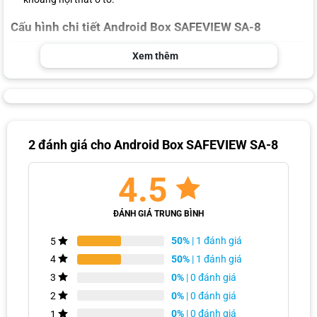
Cấu hình chi tiết Android Box SAFEVIEW SA-8
Android Auto Box Safeview SA-
Xem thêm
Cấu hình
8
Qualcomm Snapdragon 665
Chip xử lý
Qcta-core 64bit
GPU
Adreno 610
2 đánh giá cho
Android Box SAFEVIEW SA-8
RAM
4GB
4.5
ROM
64GB
Hệ điều hành
Android 10
ĐÁNH GIÁ TRUNG BÌNH
Hỗ trợ thẻ nhớ
128GB
50%
| 1 đánh giá
5
1x HDMI OUT
50%
| 1 đánh giá
4
1x HDMI in
0%
| 0 đánh giá
3
Cổng kết nối
1x USB in
0%
| 0 đánh giá
2
Type C in
0%
| 0 đánh giá
1