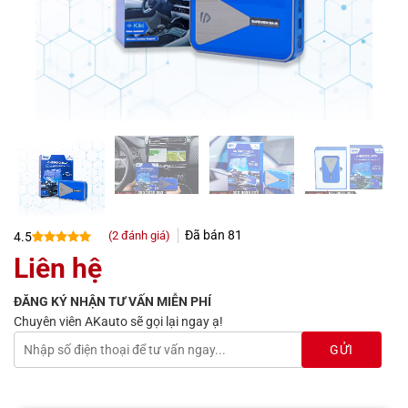
Đã bán
81
(
2
đánh giá)
4.5
4.5
2
trên 5
Liên hệ
dựa trên
đánh giá
ĐĂNG KÝ NHẬN TƯ VẤN MIỄN PHÍ
Chuyên viên AKauto sẽ gọi lại ngay ạ!