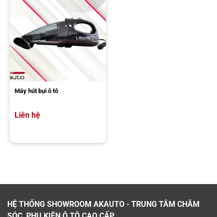
Tính năng dẫn đường chính xác của Android AI SAFEVIEW SA-8
Định vị và quản lý xe từ xa
Thông qua ứng dụng định vị xe “S-Tracking” độc quyền phát triển
bởi Safeview tích hợp sẵn trên thiết bị. Người dùng dễ dàng theo dõi
lịch sử di chuyển của xe qua điện thoại.
Máy hút bụi ô tô
Giao diện Safeview Signature độc quyền
Liên hệ
Khi trang bị Android Box Safeview SA-8, màn hình zin sẽ có giao
diện hiển thị hoàn toàn mới, đẹp mắt, có đầy đủ thông tin, tiện ích
khi sử dụng. Đặc biệt, thông tin về cảm biến áp suất lốp hiển thị
ngay trên màn hình chờ của giao diện, thuận tiện cho người dùng
theo dõi và giám sát thông tin an toàn.
HỆ THỐNG SHOWROOM AKAUTO - TRUNG TÂM CHĂM
SÓC, PHỤ KIỆN Ô TÔ CAO CẤP