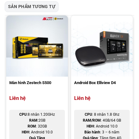
giải trí đa dạng trên xe: xem youtube, nghe nhạc, xem Youtube,
SẢN PHẨM TƯƠNG TỰ
truyền hình trực tuyến,…. đáp ứng mọi nhu cầu và sở thích cá nhân
cho người dùng.
Màn hình Zestech S500
Android Box Elliview D4
Liên hệ
Liên hệ
CPU
:8 nhân 1.20GHz
CPU
: 8 nhân 1.8 Ghz
RAM
:2GB
RAM/ROM
: 4GB/64 GB
ROM
: 32GB
HĐH
: Android 10.0
Android Box Safeview SA-8 giải trí
HĐH
: Android 10.0
Bảo hành
: 3 – 6 năm
Quà Tặng
Quà tặng
: Tặng Sim 4G