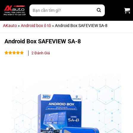
Bỏ
Tìm
qua
kiếm:
nội
dung
AKauto
»
Android box ô tô
»
Android Box SAFEVIEW SA-8
Android Box SAFEVIEW SA-8
2
Đánh Giá
4.50
2
trên
5 dựa
trên
đánh
giá