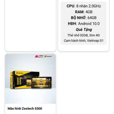
CPU
: 8 nhân 2.0GHz
RAM
: 4GB
BỘ NHỚ
: 64GB
HĐH
: Android 10.0
Quà Tặng
Thẻ nhớ 32GB, Sim 4G
Cam hành trình, Vietmap S1
Màn hình Zestech S500