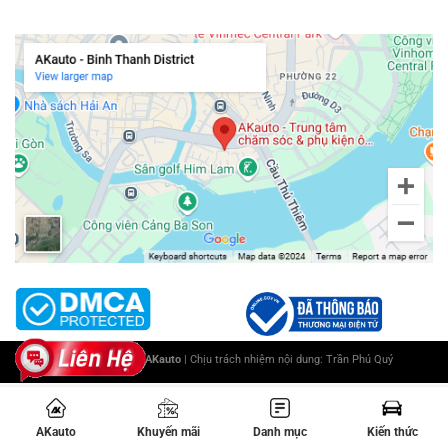
Chi nhánh Bình Thạnh
Copyright 2025 ©
AKauto
| Chịu trách nhiệm nội dung:
Trần Phú Quý
AKauto
Khuyến mãi
Danh mục
Kiến thức