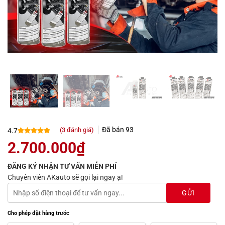
Đã bán
93
(
3
đánh giá)
4.7
4.7
3
trên 5
2.700.000
₫
dựa trên
đánh giá
ĐĂNG KÝ NHẬN TƯ VẤN MIỄN PHÍ
Chuyên viên AKauto sẽ gọi lại ngay ạ!
Cho phép đặt hàng trước