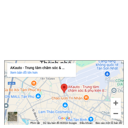
▫️
Bọc ghế da ô tô
▫️
Chăm sóc ô tô
▫️
Dán PPF ô tô
▫️
Cảm biến áp suất lốp
▫️
Cửa hít ô tô
▫️
Độ cốp điện ô tô
Chi nhánh Tân Bình