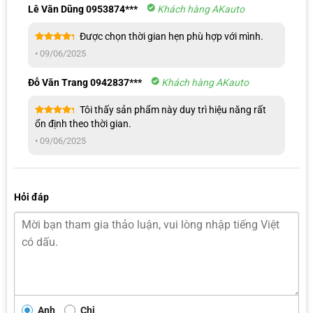
Vaber Tex
ô tô
Lê Văn Dũng 0953874***
Khách hàng AKauto
Được chọn thời gian hẹn phù hợp với mình.
Được xếp
•
09/06/2025
hạng
5
5
sao
Đỗ Văn Trang 0942837***
Khách hàng AKauto
Tôi thấy sản phẩm này duy trì hiệu năng rất
Được xếp
ổn định theo thời gian.
hạng
5
5
sao
•
09/06/2025
Hỏi đáp
Anh
Chị