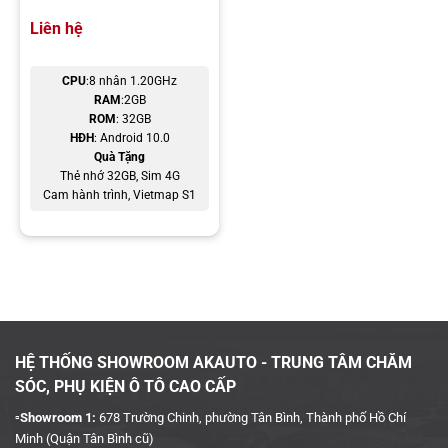
Liên hệ
CPU
:8 nhân 1.20GHz
RAM
:2GB
ROM
: 32GB
HĐH
: Android 10.0
Quà Tặng
Thẻ nhớ 32GB, Sim 4G
Cam hành trình, Vietmap S1
HỆ THỐNG SHOWROOM AKAUTO - TRUNG TÂM CHĂM
SÓC, PHỤ KIỆN Ô TÔ CAO CẤP
▫️Showroom 1:
678 Trường Chinh, phường Tân Bình, Thành phố Hồ Chí
Minh (Quận Tân Bình cũ)