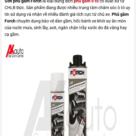
Sơn phủ gầm Forch
là loại dung dịch
phủ gầm ô tô
có xuất xứ từ
CHLB Đức. Sản phẩm đang được nhiều trung tâm chăm sóc ô tô uy
tín sử dụng và nhận về nhiều đánh giá tích cực từ chủ xe.
Phủ gầm
Forch
chuyên dụng bảo vệ dàn gầm, hốc bánh xe khỏi sự ăn mòn
của nước mưa, sình lầy, axit, ngăn chặn trầy xước do đá văng hay
cạ gầm.