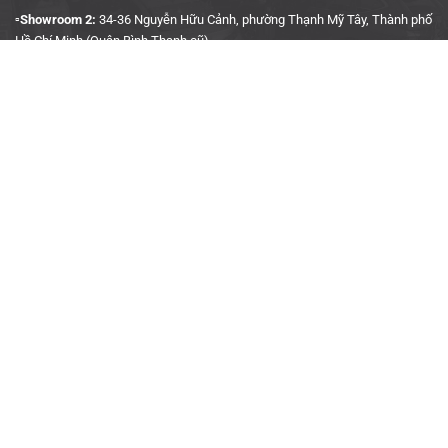
▫️Showroom 2:
34-36 Nguyễn Hữu Cảnh, phường Thạnh Mỹ Tây, Thành phố
Hồ Chí Minh (Quận Bình Thạnh cũ)
▫️Hotline:
090 3939 683
CÔNG TY TNHH TMDV KINH DOANH PHỤ TÙNG Ô TÔ
ANH KHÔI
▫️
Trụ Sở:
27J5 Đường DN12, Khu Phố 4, Khu dân cư An Sương, Phường
Tân Hưng Thuận, Quận 12, Thành phố Hồ Chí Minh
▫️MST:
0315458241
▫️Ngày cấp:
04/01/2019
▫️Nơi cấp:
Sở Kế Hoạch & Đầu Tư TP. Hồ Chí Minh
▫️Gmail:
akauto.com.vn@gmail.com
THÔNG TIN HỢP TÁC
▫️
Định hướng kinh doanh
▫️
Hợp tác kinh doanh
▫️
Liên hệ