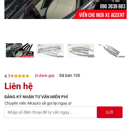
Đã bán
100
(
3
đánh giá)
4.7
4.7
3
trên 5
Liên hệ
dựa trên
đánh giá
ĐĂNG KÝ NHẬN TƯ VẤN MIỄN PHÍ
Chuyên viên AKauto sẽ gọi lại ngay ạ!