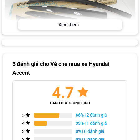
Xem thêm
Thiết kế viền che mưa cứng cáp và tinh tế
3 đánh giá cho
Vè che mưa xe Hyundai
Accent
4.7
ĐÁNH GIÁ TRUNG BÌNH
66%
| 2 đánh giá
5
33%
| 1 đánh giá
4
0%
| 0 đánh giá
3
0%
| 0 đánh giá
2