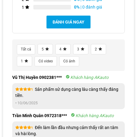
0%
| 0 đánh giá
1
Sản phẩm đảm chất lượng và độ bền
ĐÁNH GIÁ NGAY
Tất cả
5
4
3
2
1
Có video
Có ảnh
Vũ Thị Huyền 0902381***
Khách hàng AKauto
Sản phẩm sử dụng càng lâu càng thấy đáng
Được xếp
tiền.
hạng
5
5
Trang bị viền che mưa Accent trên xe
sao
•
10/06/2025
Trần Minh Quân 0972318***
Khách hàng AKauto
Đến làm lần đầu nhưng cảm thấy rất an tâm
Được xếp
và hài lòng.
hạng
5
5