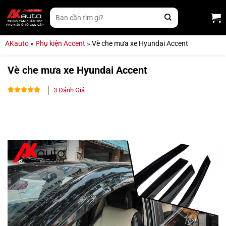
Bỏ
Tìm
qua
kiếm:
nội
dung
AKauto
»
Phụ kiện Accent
»
Vè che mưa xe Hyundai Accent
Vè che mưa xe Hyundai Accent
3
Đánh Giá
4.67
3
trên
5 dựa trên
đánh giá