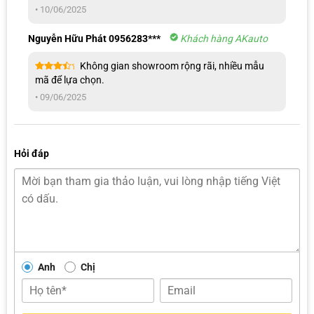
sao
•
10/06/2025
Nguyễn Hữu Phát 0956283***
Khách hàng AKauto
Không gian showroom rộng rãi, nhiều mẫu
Được
mã để lựa chọn.
xếp
hạng
4
•
09/06/2025
5 sao
Hỏi đáp
Anh
Chị