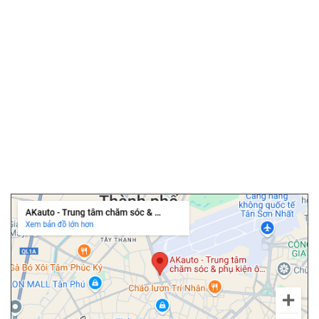
▫️
Camera hành trình
▫️
Camera 360 ô tô
▫️
Bọc ghế da ô tô
▫️
Chăm sóc ô tô
▫️
Dán PPF ô tô
▫️
Cảm biến áp suất lốp
▫️
Cửa hít ô tô
▫️
Độ cốp điện ô tô
Chi nhánh Tân Bình