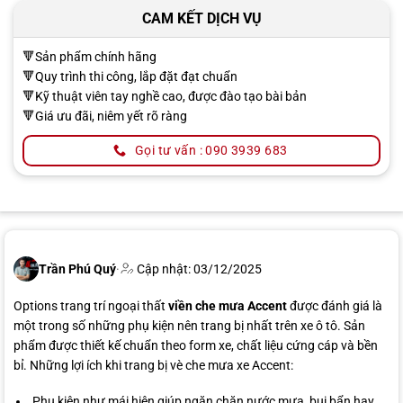
CAM KẾT DỊCH VỤ
🔻Sản phẩm chính hãng
🔻Quy trình thi công, lắp đặt đạt chuẩn
🔻Kỹ thuật viên tay nghề cao, được đào tạo bài bản
🔻Giá ưu đãi, niêm yết rõ ràng
Gọi tư vấn : 090 3939 683
Trần Phú Quý
·
Cập nhật: 03/12/2025
Options trang trí ngoại thất
viền che mưa Accent
được đánh giá là
một trong số những phụ kiện nên trang bị nhất trên xe ô tô. Sản
phẩm được thiết kế chuẩn theo form xe, chất liệu cứng cáp và bền
bỉ. Những lợi ích khi trang bị vè che mưa xe Accent:
Phụ kiện như mái hiên giúp ngăn chặn nước mưa, bụi bẩn hay