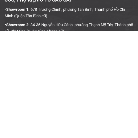
SÓC, PHỤ KIỆN Ô TÔ CAO CẤP
▫️Showroom 1:
678 Trường Chinh, phường Tân Bình, Thành phố Hồ Chí
Minh (Quận Tân Bình cũ)
▫️Showroom 2:
34-36 Nguyễn Hữu Cảnh, phường Thạnh Mỹ Tây, Thành phố
Hồ Chí Minh (Quận Bình Thạnh cũ)
▫️Hotline:
090 3939 683
CÔNG TY TNHH TMDV KINH DOANH PHỤ TÙNG Ô TÔ
ANH KHÔI
▫️
Trụ Sở:
27J5 Đường DN12, Khu Phố 4, Khu dân cư An Sương, Phường
Tân Hưng Thuận, Quận 12, Thành phố Hồ Chí Minh
▫️MST:
0315458241
▫️Ngày cấp:
04/01/2019
▫️Nơi cấp:
Sở Kế Hoạch & Đầu Tư TP. Hồ Chí Minh
▫️Gmail:
akauto.com.vn@gmail.com
THÔNG TIN HỢP TÁC
▫️
Định hướng kinh doanh
▫️
Hợp tác kinh doanh